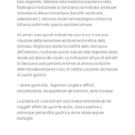
tubo digerente. Sebbene nella medicina popolare e nella
fitoterapia tradizionale la Genziana sia indicata anche per
stimolare le difese immunitarie (tonsilliti recidivanti,
adenoidi ecc.), nessuno studio farmacologico o clinico ha
tuttavia confermato questa opinione comune.
Gli amari sono quindi indicati nei casi in cui vi sia una
riduzione della secrezione acida ed enzimatica dello
stomaco. Migliorano anche la motilità dello stomaco e
dell’intestino, risultando quindi indicati nelle digestioni lente,
dovute ad atonia dei visceri. Le indicazioni all’uso di estratti
di Genziana sono pertanto le forme di anoressia tipiche
delle convalescenze ed i casi di ridotta o assente secrezione
di succhi gastrici:
• atonie gastriche, digestioni lunghe e difficili,
convalescenze, disappetenze dei bambini, acne rosacea
La pianta ed i suoi estratti sono invece controindicati nei
soggetti affetti da gastrite acuta, ulcera peptica o
comunque iperacidità gastrica, ernia iatale oppure
esofagite.
Cod: GM1226