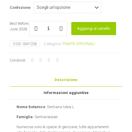
Confezione
Genziana
Best Before:
Aggiungi al carrello
maggiore
June 2028
quantità
COD:
GM1226
Categoria:
PIANTE OFFICINALI
Condividi
Descrizione
Informazioni aggiuntive
Nome botanico
: Gentiana lutea L.
Famiglia
: Gentianaceae
Numerose sono le specie di genziane, tutte appartenenti