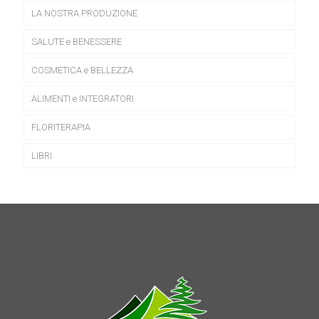
nella
LA NOSTRA PRODUZIONE
pagina
del
prodotto
SALUTE e BENESSERE
COSMETICA e BELLEZZA
ALIMENTI e INTEGRATORI
FLORITERAPIA
LIBRI