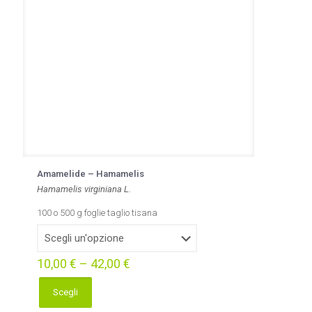
Amamelide – Hamamelis
Hamamelis virginiana L.
100 o 500 g foglie taglio tisana
10,00
€
–
42,00
€
Scegli
Questo
prodotto