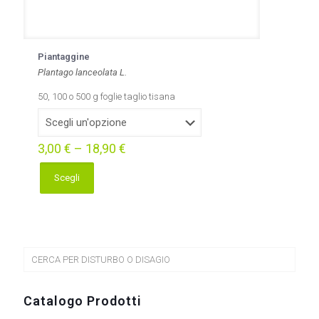
Piantaggine
Plantago lanceolata L.
50, 100 o 500 g foglie taglio tisana
3,00
€
–
18,90
€
Scegli
Questo
prodotto
ha
più
varianti.
Le
CERCA PER DISTURBO O DISAGIO
opzioni
possono
essere
Catalogo Prodotti
scelte