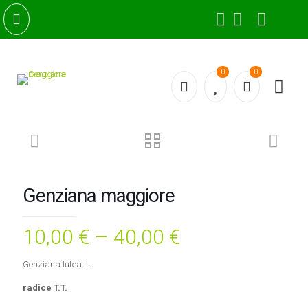
0
0
Genziana maggiore
10,00
€
–
40,00
€
Genziana lutea L.
radice T.T.