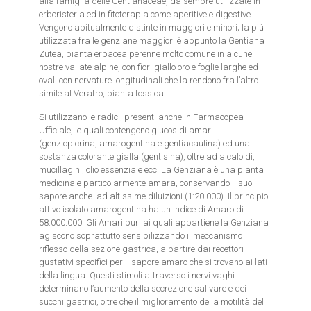
alla famiglia delle Gentianaceae, da sempre utilizzate in
erboristeria ed in fitoterapia come aperitive e digestive.
Vengono abitualmente distinte in maggiori e minori; la più
utilizzata fra le genziane maggiori è appunto la Gentiana
Zutea, pianta erbacea perenne molto comune in alcune
nostre vallate alpine, con fiori giallo oro e foglie larghe ed
ovali con nervature longitudinali che la rendono fra l’altro
simile al Veratro, pianta tossica.
Si utilizzano le radici, presenti anche in Farmacopea
Ufficiale, le quali contengono glucosidi amari
(genziopicrina, amarogentina e gentiacaulina) ed una
sostanza colorante gialla (gentisina), oltre ad alcaloidi,
mucillagini, olio essenziale ecc. La Genziana è una pianta
medicinale particolarmente amara, conservando il suo
sapore anche· ad altissime diluizioni (1:20.000). Il principio
attivo isolato amarogentina ha un Indice di Amaro di
58.000.000! Gli Amari puri ai quali appartiene la Genziana
agiscono soprattutto sensibilizzando il meccanismo
riflesso della sezione gastrica, a partire dai recettori
gustativi specifici per il sapore amaro che si trovano ai lati
della lingua. Questi stimoli attraverso i nervi vaghi
determinano l’aumento della secrezione salivare e dei
succhi gastrici, oltre che il miglioramento della motilità del