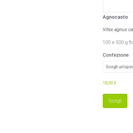
Agnocasto
Vitex agnus ca
100 e 500 g fru
Confezione
18,00
€
Q
Scegli
p
h
p
v