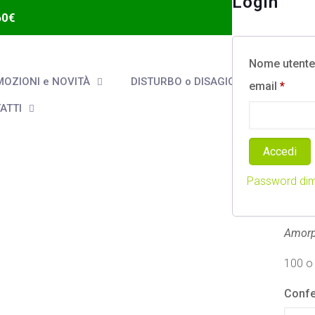
Login
60€
Nome utente 
OZIONI e NOVITÀ
DISTURBO o DISAGIO
email
*
ATTI
Accedi
Glu
Password dim
12,00
Amorp
100 o 
Confe