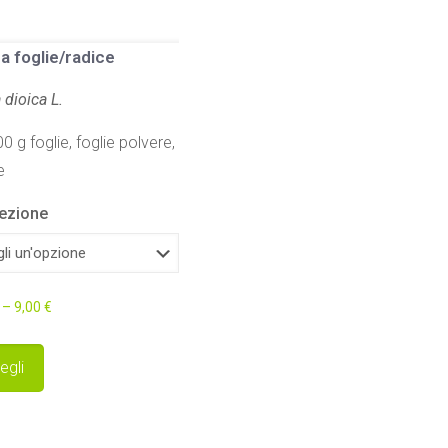
a foglie/radice
 dioica L.
0 g foglie, foglie polvere,
e
ezione
–
9,00
€
Questo
egli
prodotto
ha
più