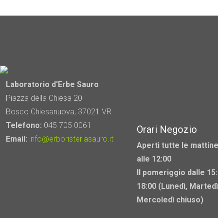
L
o
p
e
s
n
p
Laboratorio d'Erbe Sauro
d
Piazza della Chiesa 20
p
Bosco Chiesanuova, 37021 VR
Telefono:
045 705 0061
Orari Negozio
Email:
info@erboristeriasauro.it
Aperti tutte le mattine
alle 12:00
Il pomeriggio dalle 15:
18:00 (Lunedì, Martedì
Mercoledì chiuso)