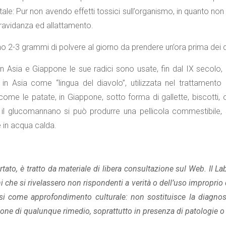
atale: Pur non avendo effetti tossici sull’organismo, in quanto no
gravidanza ed allattamento.
no 2-3 grammi di polvere al giorno da prendere un’ora prima dei d
 In Asia e Giappone le sue radici sono usate, fin dal IX secolo, a
in Asia come “lingua del diavolo”, utilizzata nel trattamento
ome le patate, in Giappone, sotto forma di gallette, biscotti, o 
 il glucomannano si può produrre una pellicola commestibile, so
 in acqua calda.
tato, è tratto da materiale di libera consultazione sul Web. Il L
 che si rivelassero non rispondenti a verità o dell’uso improprio d
si come approfondimento culturale: non sostituisce la diagnos
one di qualunque rimedio, soprattutto in presenza di patologie o 