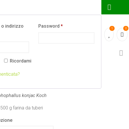
o indirizzo
Password
*
1
0
Ricordami
comannano polvere dai tuberi
enticata?
€
–
51,00
€
hophallus konjac Koch
500 g farina da tuberi
zione