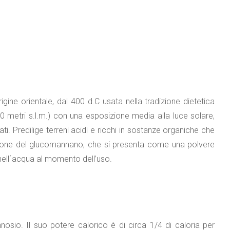
igine orientale, dal 400 d.C usata nella tradizione dietetica
metri s.l.m.) con una esposizione media alla luce solare,
i. Predilige terreni acidi e ricchi in sostanze organiche che
razione del glucomannano, che si presenta come una polvere
nell´acqua al momento dell’uso.
osio. Il suo potere calorico è di circa 1/4 di caloria per