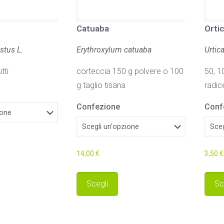
Catuaba
Ortic
stus L.
Erythroxylum catuaba
Urtica
tti
corteccia 150 g polvere o 100
50, 10
g taglio tisana
radic
Confezione
Conf
14,00
€
3,50
€
uesto
rodotto
Questo
Scegli
Sc
a
prodotto
iù
ha
arianti.
più