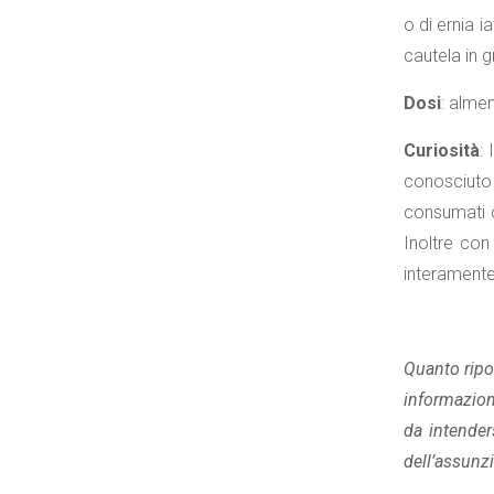
o di ernia i
cautela in 
Dosi
: alme
Curiosità
:
conosciuto 
consumati c
Inoltre con
interamente
Quanto ripor
informazioni
da intender
dell’assunzi