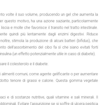
 cento volte il suo volume, producendo un gel che aumenta la
: per questo motivo, ha una azione saziante, particolarmente
scia e molle che favorisce il transito nel tratto intestinale.
rite quindi più lentamente dagli enzimi digestivi. Riduce
oltre, stimola la produzione di alcuni batteri (bifidus), che
nto dell’assorbimento del cibo fa sì che siano evitati forti
nsulina (un effetto potenzialmente utile in caso di diabete).
are il colesterolo e il diabete.
e di alimenti comuni, come agente gelificante o per aumentare
 ridotto tenore di grassi e calorie. Questa gomma vegetale
aci e di sostanze nutritive, quali vitamine e sali minerali. Il
inali. Evitare l’assunzione se si soffre di ulcera peptica