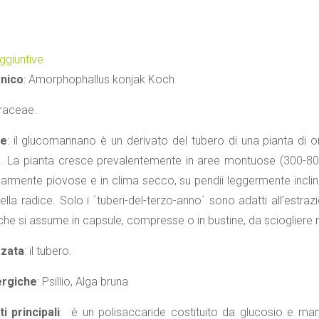
ggiuntive
nico
: Amorphophallus konjak Koch
Araceae.
ne
: il glucomannano è un derivato del tubero di una pianta di or
 La pianta cresce prevalentemente in aree montuose (300-800 
larmente piovose e in clima secco, su pendii leggermente inclinat
lla radice. Solo i ´tuberi-del-terzo-anno´ sono adatti all’est
che si assume in capsule, compresse o in bustine, da sciogliere 
zzata
: il tubero.
ergiche
: Psillio, Alga bruna
 principali
: è un polisaccaride costituito da glucosio e mann