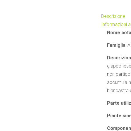
Descrizione
Informazioni a
Nome bota
Famiglia
: 
Descrizio
giapponese.
non partico
accumula ne
biancastra 
Parte utili
Piante sin
Componenti