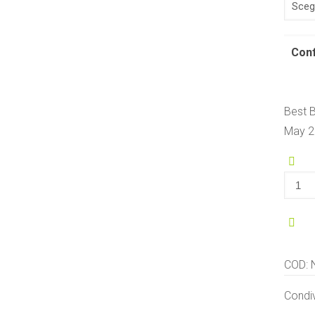
Con
Best B
May 2
Gluc
polve
dai
tuberi
quanti
COD:
Condiv