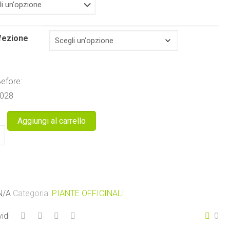
fezione
efore:
028
Aggiungi al carrello
omannano
re
tà
N/A
Categoria:
PIANTE OFFICINALI
idi
0