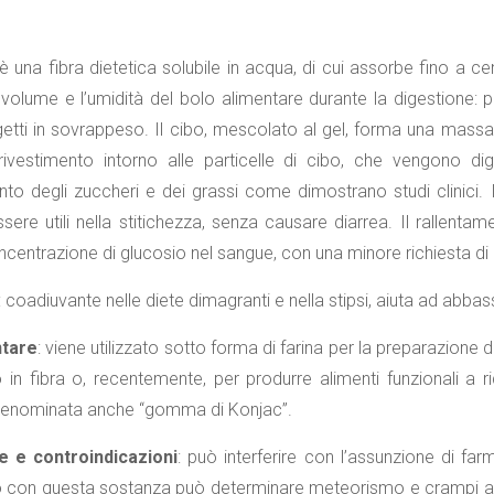
 è una fibra dietetica solubile in acqua, di cui assorbe fino a
il volume e l’umidità del bolo alimentare durante la digestione
getti in sovrappeso. Il cibo, mescolato al gel, forma una massa li
vestimento intorno alle particelle di cibo, che vengono dige
nto degli zuccheri e dei grassi come dimostrano studi clinici. In
ere utili nella stitichezza, senza causare diarrea. Il rallentame
ncentrazione di glucosio nel sangue, con una minore richiesta di i
: coadiuvante nelle diete dimagranti e nella stipsi, aiuta ad abbass
ntare
: viene utilizzato sotto forma di farina per la preparazion
o in fibra o, recentemente, per produrre alimenti funzionali a
 denominata anche “gomma di Konjac”.
 e controindicazioni
: può interferire con l’assunzione di farm
 con questa sostanza può determinare meteorismo e crampi addom