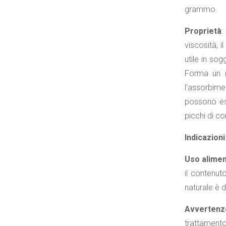
grammo.
Proprietà
:
viscosità, 
utile in sog
Forma un ri
l’assorbime
possono ess
picchi di co
Indicazioni
Uso alime
il contenut
naturale è
Avvertenze
trattamento