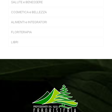
SALUTE e BENESSERE
COSMETICA e BELLEZZA
ALIMENTI e INTEGRATORI
FLORITERAPIA
LIBRI