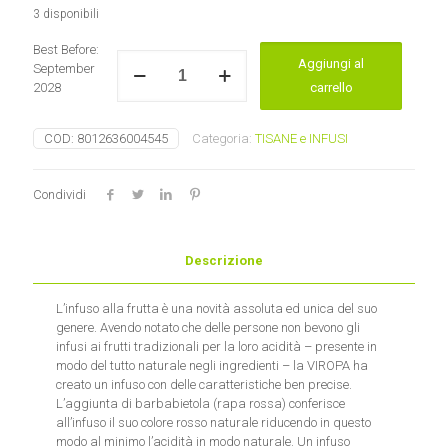
3 disponibili
Best Before:
Infuso
Aggiungi al
September
Bloody
2028
carrello
Mary
Viropa
quantità
COD:
8012636004545
Categoria:
TISANE e INFUSI
Condividi
Descrizione
L’infuso alla frutta è una novità assoluta ed unica del suo
genere. Avendo notato che delle persone non bevono gli
infusi ai frutti tradizionali per la loro acidità – presente in
modo del tutto naturale negli ingredienti – la VIROPA ha
creato un infuso con delle caratteristiche ben precise.
L’aggiunta di barbabietola (rapa rossa) conferisce
all’infuso il suo colore rosso naturale riducendo in questo
modo al minimo l’acidità in modo naturale. Un infuso