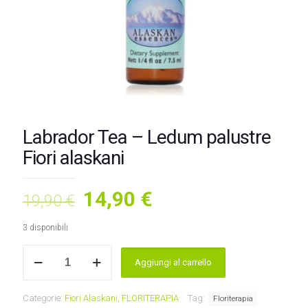
Labrador Tea – Ledum palustre
Fiori alaskani
Il
Il
14,90
€
19,90
€
prezzo
prezzo
3 disponibili
originale
attuale
Labrador
era:
è:
Aggiungi al carrello
Tea
19,90 €.
14,90 €.
-
Ledum
Categorie:
Fiori Alaskani
,
FLORITERAPIA
Tag:
Floriterapia
palustre