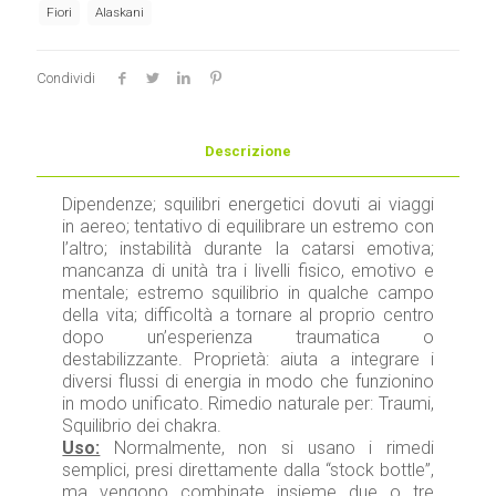
Fiori
Fiori
Alaskani
alaskani
quantità
Condividi
Descrizione
Dipendenze; squilibri energetici dovuti ai viaggi
in aereo; tentativo di equilibrare un estremo con
l’altro; instabilità durante la catarsi emotiva;
mancanza di unità tra i livelli fisico, emotivo e
mentale; estremo squilibrio in qualche campo
della vita; difficoltà a tornare al proprio centro
dopo un’esperienza traumatica o
destabilizzante. Proprietà: aiuta a integrare i
diversi flussi di energia in modo che funzionino
in modo unificato. Rimedio naturale per: Traumi,
Squilibrio dei chakra.
Uso:
Normalmente, non si usano i rimedi
semplici, presi direttamente dalla “stock bottle”,
ma vengono combinate insieme due o tre