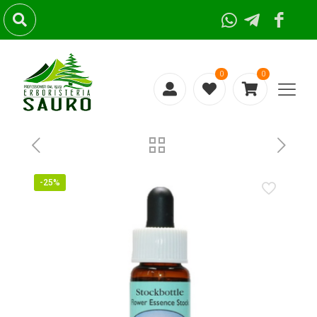
0
0
-25%