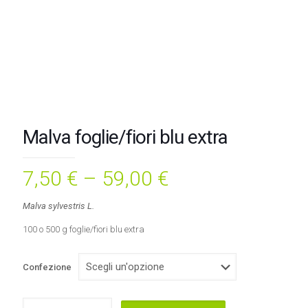
Malva foglie/fiori blu extra
7,50
€
–
59,00
€
Malva sylvestris L.
100 o 500 g foglie/fiori blu extra
Confezione
Malva