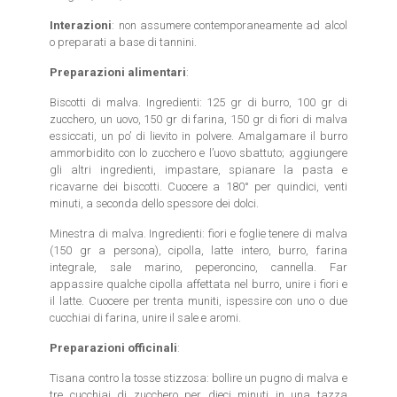
Interazioni
: non assumere contemporaneamente ad alcol
o preparati a base di tannini.
Preparazioni alimentari
:
Biscotti di malva. Ingredienti: 125 gr di burro, 100 gr di
zucchero, un uovo, 150 gr di farina, 150 gr di fiori di malva
essiccati, un po’ di lievito in polvere. Amalgamare il burro
ammorbidito con lo zucchero e l’uovo sbattuto; aggiungere
gli altri ingredienti, impastare, spianare la pasta e
ricavarne dei biscotti. Cuocere a 180° per quindici, venti
minuti, a seconda dello spessore dei dolci.
Minestra di malva. Ingredienti: fiori e foglie tenere di malva
(150 gr a persona), cipolla, latte intero, burro, farina
integrale, sale marino, peperoncino, cannella. Far
appassire qualche cipolla affettata nel burro, unire i fiori e
il latte. Cuocere per trenta muniti, ispessire con uno o due
cucchiai di farina, unire il sale e aromi.
Preparazioni officinali
:
Tisana contro la tosse stizzosa: bollire un pugno di malva e
tre cucchiai di zucchero per dieci minuti in una tazza