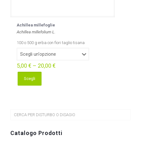
Achillea millefoglie
Achillea millefolium L.
100 o 500 g erba con fiori taglio tisana
5,00
€
–
20,00
€
Scegli
Questo
prodotto
ha
più
varianti.
Le
CERCA PER DISTURBO O DISAGIO
opzioni
possono
essere
Catalogo Prodotti
scelte