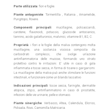
Parte utilizzata
: fiori e foglie.
Piante antagoniste
: Tormentilla , Ratania , Amamelide,
Pungitopo, Rovere.
Componenti principali
: mucillagine, polisaccaridi,
carotene, flavonoidi, potassio, glucoside antocianico,
tannino, acido galatturonico, malvinici, vitamine B1, B2, C.
Proprietà
: i fiori e le foglie della malva contengono molta
mucillagine, una sostanza viscosa composta da
carboidrati complessi, che svolge un’azione
antinfiammatoria delle mucose, formando uno strato
protettivo contro le irritazioni. E’ utile in caso di gola
infiammata e tosse secca, in forma di tisane o gargarismi.
La mucillagine della malva può anche stimolare le funzioni
intestinali, e funzionare come un blando lassativo
Indicazioni principali
: tosse secca, faringite, dermatite
atopica, stipsi, antinfiammatorio in caso di prostatite,
infezioni delle vie urinarie, pelle e stomaco.
Piante sinergiche
: Verbasco, Altea, Calendula, Elicriso,
Poligala, Rovo, Camomilla Matricaria.