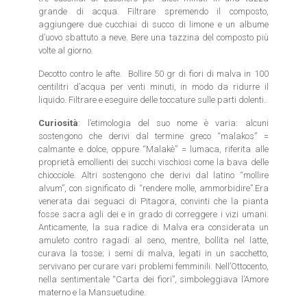
grande di acqua. Filtrare spremendo il composto,
aggiungere due cucchiai di succo di limone e un albume
d’uovo sbattuto a neve. Bere una tazzina del composto più
volte al giorno.
Decotto contro le afte. Bollire 50 gr di fiori di malva in 100
centilitri d’acqua per venti minuti, in modo da ridurre il
liquido. Filtrare e eseguire delle toccature sulle parti dolenti.
Curiosità
: l’etimologia del suo nome è varia: alcuni
sostengono che derivi dal termine greco “malakos” =
calmante e dolce, oppure “Malakè” = lumaca, riferita alle
proprietà emollienti dei succhi vischiosi come la bava delle
chiocciole. Altri sostengono che derivi dal latino “mollire
alvum”, con significato di “rendere molle, ammorbidire”.Era
venerata dai seguaci di Pitagora, convinti che la pianta
fosse sacra agli dei e in grado di correggere i vizi umani.
Anticamente, la sua radice di Malva era considerata un
amuleto contro ragadi al seno, mentre, bollita nel latte,
curava la tosse; i semi di malva, legati in un sacchetto,
servivano per curare vari problemi femminili. Nell’Ottocento,
nella sentimentale “Carta dei fiori”, simboleggiava l’Amore
materno e la Mansuetudine.