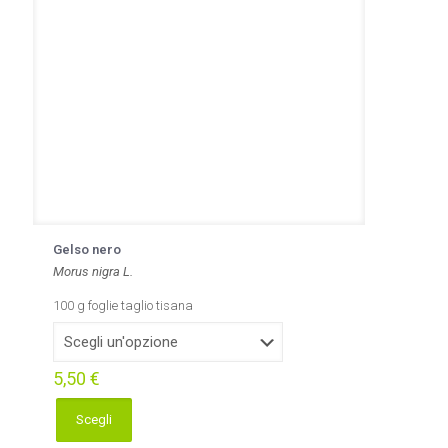
Gelso nero
Morus nigra L.
100 g foglie taglio tisana
5,50
€
Scegli
Questo
prodotto