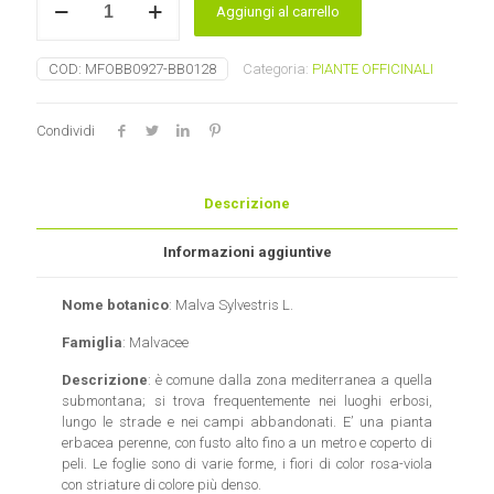
Aggiungi al carrello
foglie/fiori
blu
extra
COD:
MFOBB0927-BB0128
Categoria:
PIANTE OFFICINALI
quantità
Condividi
Descrizione
Informazioni aggiuntive
Nome botanico
: Malva Sylvestris L.
Famiglia
: Malvacee
Descrizione
: è comune dalla zona mediterranea a quella
submontana; si trova frequentemente nei luoghi erbosi,
lungo le strade e nei campi abbandonati. E’ una pianta
erbacea perenne, con fusto alto fino a un metro e coperto di
peli. Le foglie sono di varie forme, i fiori di color rosa-viola
con striature di colore più denso.