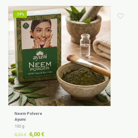
-29%
Neem Polvere
Ayumi
100 g
Il
Il
6,00
€
8,50
€