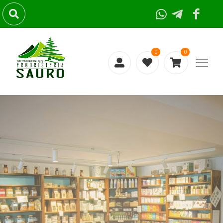
0
0
GUARDA OLTRE
LE APPARENZE
La natura ti
propone