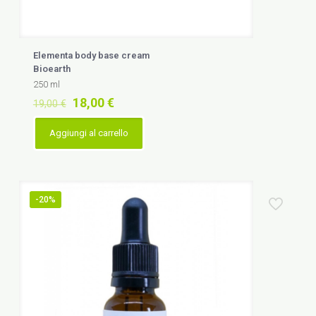
Elementa body base cream
Bioearth
250 ml
Il
Il
18,00
€
19,00
€
prezzo
prezzo
originale
attuale
Aggiungi al carrello
era:
è:
19,00 €.
18,00 €.
-20%