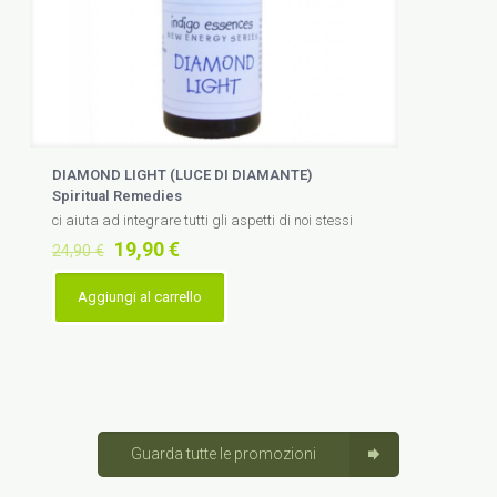
DIAMOND LIGHT (LUCE DI DIAMANTE)
Spiritual Remedies
ci aiuta ad integrare tutti gli aspetti di noi stessi
Il
Il
19,90
€
24,90
€
prezzo
prezzo
originale
attuale
Aggiungi al carrello
era:
è:
24,90 €.
19,90 €.
Guarda tutte le promozioni