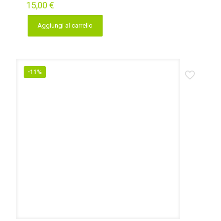
15,00
€
Aggiungi al carrello
-11%