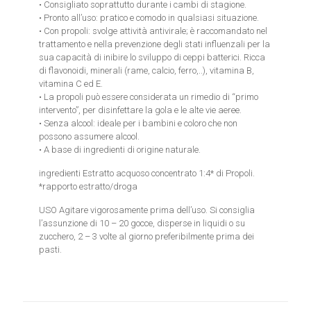
• Consigliato soprattutto durante i cambi di stagione.
• Pronto all’uso: pratico e comodo in qualsiasi situazione.
• Con propoli: svolge attività antivirale; è raccomandato nel
trattamento e nella prevenzione degli stati influenzali per la
sua capacità di inibire lo sviluppo di ceppi batterici. Ricca
di flavonoidi, minerali (rame, calcio, ferro,..), vitamina B,
vitamina C ed E.
• La propoli può essere considerata un rimedio di “primo
intervento”, per disinfettare la gola e le alte vie aeree.
• Senza alcool: ideale per i bambini e coloro che non
possono assumere alcool.
• A base di ingredienti di origine naturale.
ingredienti
Estratto acquoso concentrato 1:4* di Propoli.
*rapporto estratto/droga
USO
Agitare vigorosamente prima dell’uso. Si consiglia
l’assunzione di 10 – 20 gocce, disperse in liquidi o su
zucchero, 2 – 3 volte al giorno preferibilmente prima dei
pasti.