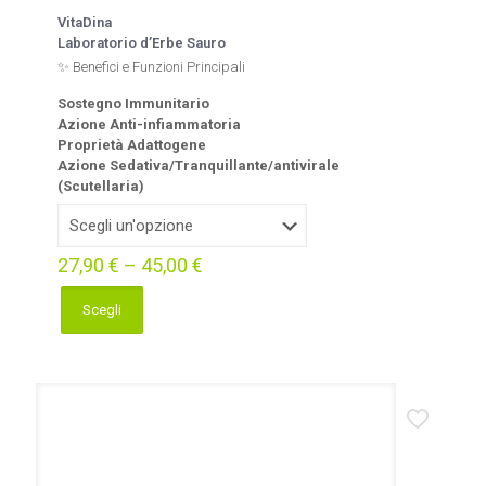
VitaDina
Laboratorio d’Erbe Sauro
✨ Benefici e Funzioni Principali
Sostegno Immunitario
Azione Anti-infiammatoria
Proprietà Adattogene
Azione Sedativa/Tranquillante/antivirale
(Scutellaria)
27,90
€
–
45,00
€
Scegli
Questo
prodotto
ha
più
varianti.
Le
opzioni
possono
essere