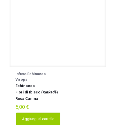
scelte
nella
pagina
del
prodotto
Infuso Echinacea
Viropa
Echinacea
Fiori di Ibisco
(
Karkadè
)
Rosa Canina
5,00
€
Aggiungi al carrello