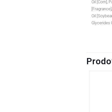
Oil [Corn],
[Fragrance]
Oil [Soybea
Glycerides C
Prodot