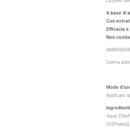
La pelle di
A base di 
Con estratt
Efficacia e
Non contien
ANNEMARI
Crema antiru
Modo d’us
Applicare qu
Ingredienti 
Aqua, Ethyl
Oil [Peanut