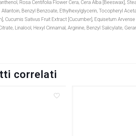
 Panthenol, Rosa Centifolia Flower Cera, Cera Alba [Beeswax], Stea
, Allantoin, Benzyl Benzoate, Ethylhexylglycerin, Tocopheryl Acet
n], Cucumis Sativus Fruit Extract [Cucumber], Equisetum Arvens
itrate, Linalool, Hexyl Cinnamal, Arginine, Benzyl Salicylate, Geran
ti correlati