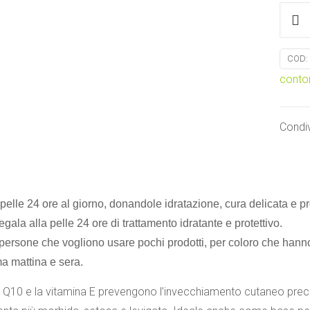
PURA
SOFT
Q10
COD:
CREM
conto
ANTI
RUGH
Borlin
Condiv
quanti
 pelle 24 ore al giorno, donandole idratazione, cura delicata e
egala alla pelle 24 ore di trattamento idratante e protettivo.
 persone che vogliono usare pochi prodotti, per coloro che hann
a mattina e sera.
 Q10 e la vitamina E prevengono l’invecchiamento cutaneo precoc