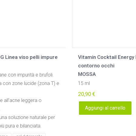
 Linea viso pelli impure
Vitamin Cocktail Energy
contorno occhi
MOSSA
ane con impurità e brufoli.
a con zone lucide (zona T) e
15 ml
20,90
€
ne all’acne leggera o
Aggiungi al carrello
.
una soluzione naturale per
iù pura e bilanciata.