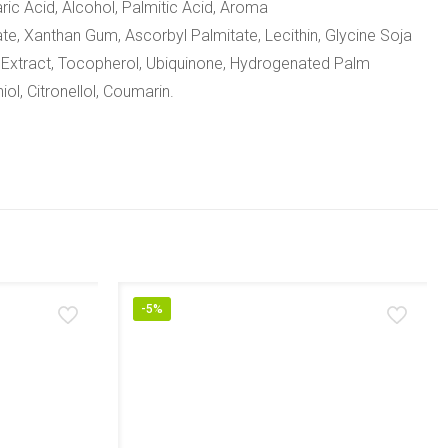
ric Acid, Alcohol, Palmitic Acid, Aroma
ate, Xanthan Gum, Ascorbyl Palmitate, Lecithin, Glycine Soja
e Extract, Tocopherol, Ubiquinone, Hydrogenated Palm
iol, Citronellol, Coumarin.
-5%