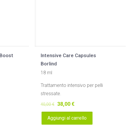
 Boost
Intensive Care Capsules
Borlind
18 ml
Trattamento intensivo per pelli
stressate.
Il
Il
38,00
€
40,00
€
prezzo
prezzo
Aggiungi al carrello
originale
attuale
era:
è: