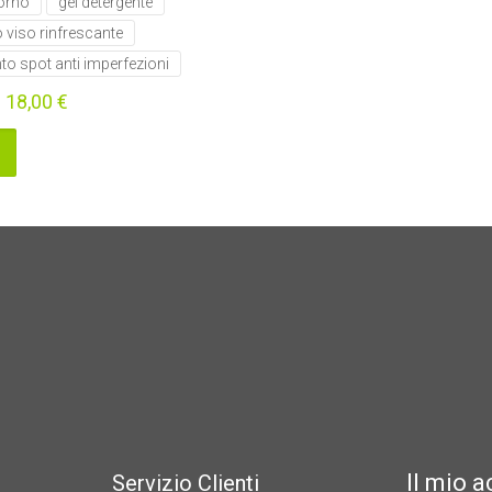
orno
gel detergente
o viso rinfrescante
to spot anti imperfezioni
–
18,00
€
Il mio 
Servizio Clienti