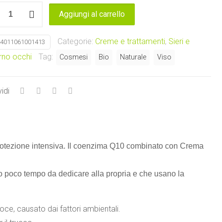
Aggiungi al carrello
Categorie:
Creme e trattamenti
,
Sieri e
4011061001413
A
rno occhi
Tag:
Cosmesi
Bio
Naturale
Viso
E
d
idi
tà
 protezione intensiva. Il coenzima Q10 combinato con Crema
o poco tempo da dedicare alla propria e che usano la
e, causato dai fattori ambientali.