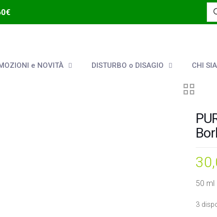
60€
OZIONI e NOVITÀ
DISTURBO o DISAGIO
CHI SI
PUR
Bor
30
50 ml
3 dispo