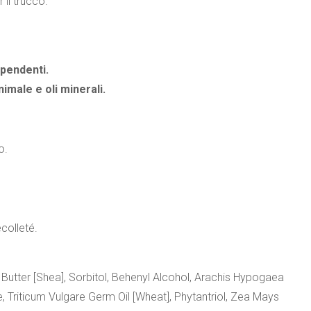
il trucco.
ipendenti.
nimale e oli minerali.
o.
colleté.
 Butter [Shea], Sorbitol, Behenyl Alcohol, Arachis Hypogaea
, Triticum Vulgare Germ Oil [Wheat], Phytantriol, Zea Mays