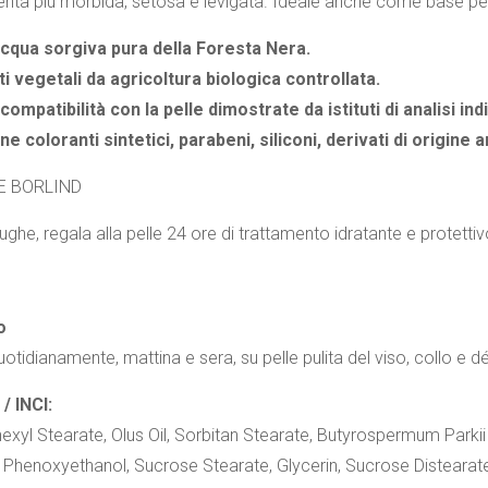
venta più morbida, setosa e levigata. Ideale anche come base per 
acqua sorgiva pura della Foresta Nera.
i vegetali da agricoltura biologica controllata.
 compatibilità con la pelle dimostrate da istituti di analisi ind
e coloranti sintetici, parabeni, siliconi, derivati di origine a
E BORLIND
ghe, regala alla pelle 24 ore di trattamento idratante e protettiv
o
otidianamente, mattina e sera, su pelle pulita del viso, collo e dé
/ INCI:
hexyl Stearate, Olus Oil, Sorbitan Stearate, Butyrospermum Parkii
], Phenoxyethanol, Sucrose Stearate, Glycerin, Sucrose Distearate