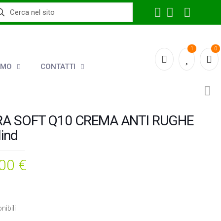
1
0
AMO
CONTATTI
A SOFT Q10 CREMA ANTI RUGHE
lind
,00
€
nibili