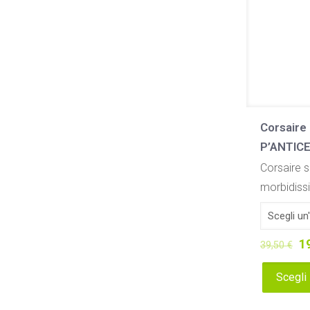
Corsaire 
P’ANTIC
Corsaire sn
morbidissi
Il
1
39,50
€
p
Scegli
or
Questo
er
prodotto