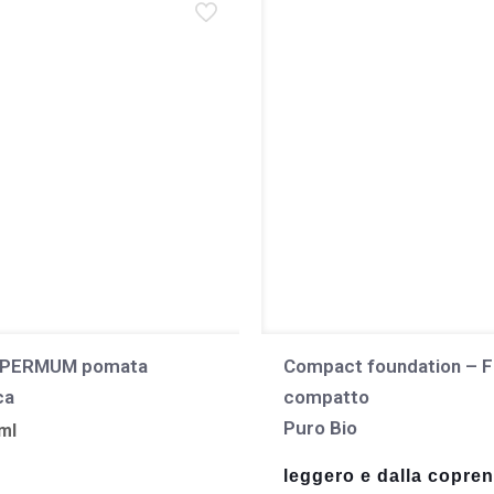
PERMUM pomata
Compact foundation – F
ca
compatto
Puro Bio
ml
leggero e dalla copre