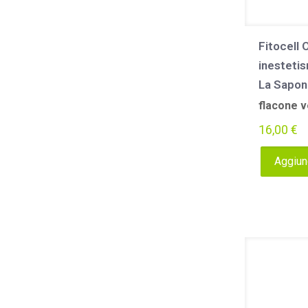
Fitocell 
inestetis
La Sapon
flacone v
16,00
€
Aggiung