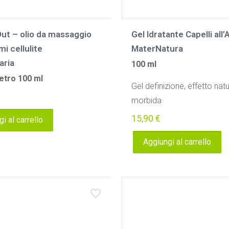
Out – olio da massaggio
Gel Idratante Capelli all’
mi cellulite
MaterNatura
aria
100 ml
etro 100 ml
Gel definizione, effetto natu
morbida
15,90
€
i al carrello
Aggiungi al carrello