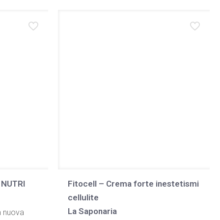
39,90 €.
19,90 €.
 NUTRI
Fitocell – Crema forte inestetismi
cellulite
La Saponaria
a nuova