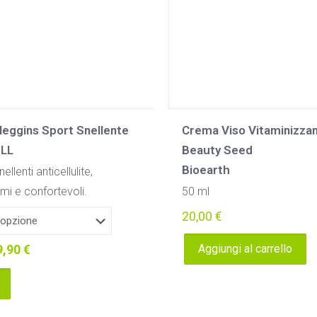
scelte
nella
pagina
del
prodotto
leggins Sport Snellente
Crema Viso Vitaminizza
ELL
Beauty Seed
Bioearth
ellenti anticellulite,
mi e confortevoli.
50 ml
20,00
€
Il
9,90
€
Aggiungi al carrello
rezzo
prezzo
iginale
attuale
a:
è: