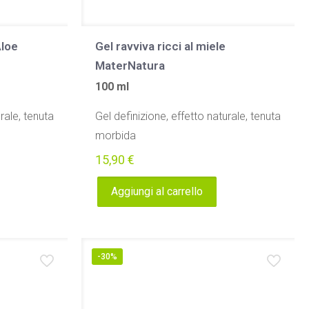
Aloe
Gel ravviva ricci al miele
MaterNatura
100 ml
rale, tenuta
Gel definizione, effetto naturale, tenuta
morbida
15,90
€
Aggiungi al carrello
-30%