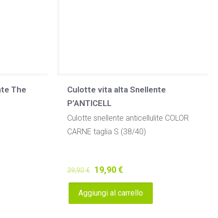
nte The
Culotte vita alta Snellente
P’ANTICELL
Culotte snellente anticellulite COLOR
CARNE taglia S (38/40)
Il
Il
19,90
€
39,90
€
prezzo
prezzo
Aggiungi al carrello
originale
attuale
era:
è: