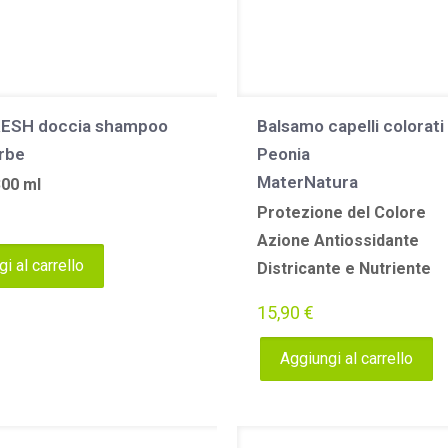
ESH doccia shampoo
Balsamo capelli colorati 
rbe
Peonia
MaterNatura
300 ml
Protezione del Colore
Azione Antiossidante
i al carrello
Districante e Nutriente
15,90
€
Aggiungi al carrello