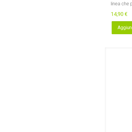
linea che p
14,90
€
Aggiung