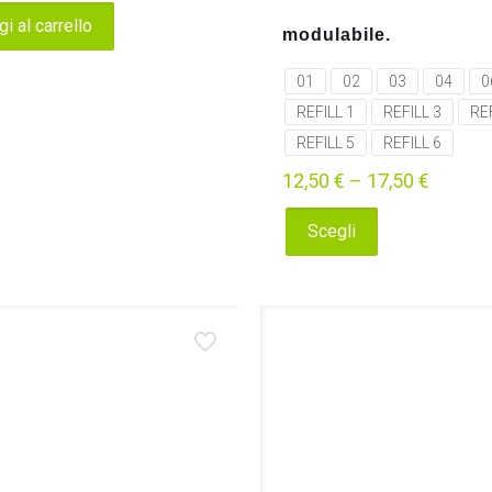
i al carrello
modulabile.
01
02
03
04
0
REFILL 1
REFILL 3
REF
REFILL 5
REFILL 6
12,50
€
–
17,50
€
Scegli
Questo
prodotto
ha
più
varianti.
Le
opzioni
possono
essere