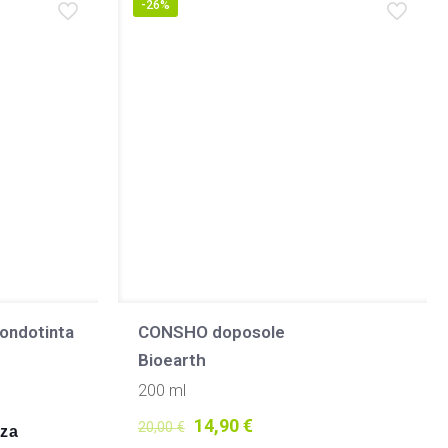
-26%
ondotinta
CONSHO doposole
Bioearth
200 ml
Il
Il
14,90
€
20,00
€
nza