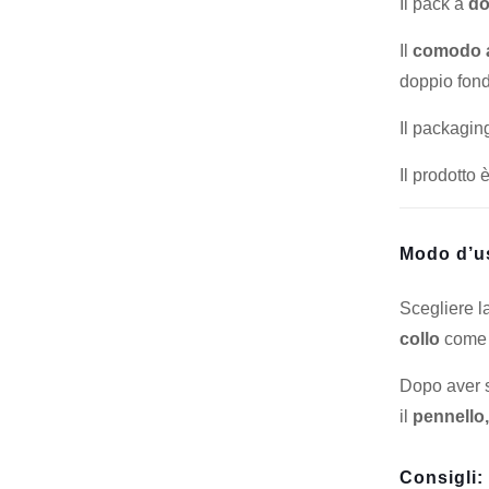
Il pack a
do
Il
comodo a
doppio fon
Il packagi
Il prodotto 
Modo d’u
Scegliere l
collo
come 
Dopo aver st
il
pennello,
Consigli: