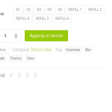
01
02
03
04
06
REFILL 1
REFILL 3
ne
REFILL 4
REFILL 5
REFILL 6
act
Aggiungi al carrello
ation
Categoria:
Trucco Viso
Tag:
Cosmesi
Bio
N/A
tinta
ale
Trucco
Viso
tto
idi
tà