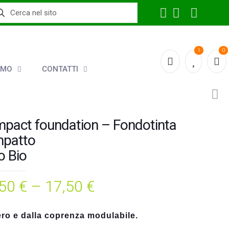
1
0
AMO
CONTATTI
pact foundation – Fondotinta
patto
o Bio
,50
€
–
17,50
€
ro e dalla coprenza modulabile.