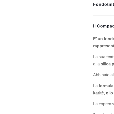
Fondotin
Il Compac
E’ un fondo
rappresenta
La sua
text
alla
silica 
Abbinato al
La
formula
karitè
,
olio
La coprenz