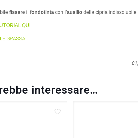
abile
fissare
il
fondotinta
con
l’ausilio
della cipria indissolubile
TUTORIAL QUI
LLE GRASSA
01
trebbe interessare…