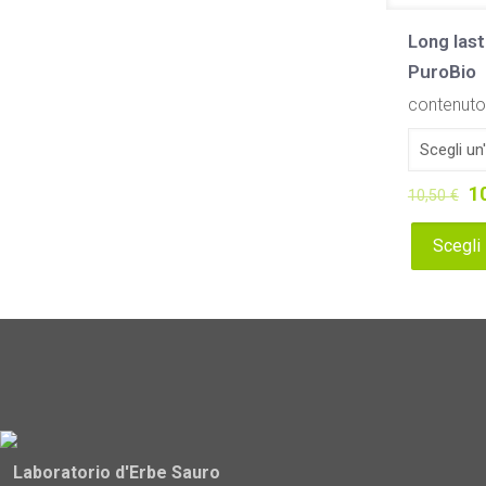
Long las
PuroBio
contenuto;
Il
1
10,50
€
p
Scegli
or
Questo
er
prodotto
10
ha
più
varianti.
Le
opzioni
possono
Laboratorio d'Erbe Sauro