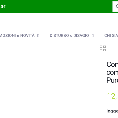
60€
OZIONI e NOVITÀ
DISTURBO o DISAGIO
CHI SI
Com
com
Pur
12
legge