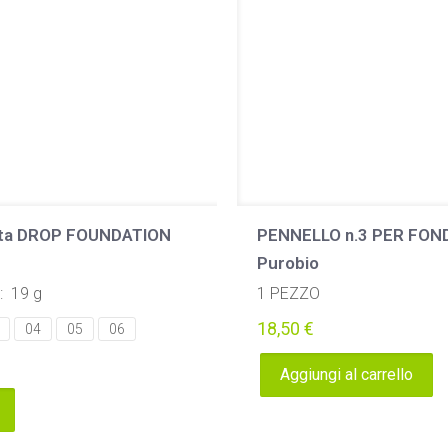
nta DROP FOUNDATION
PENNELLO n.3 PER FON
Purobio
: 19 g
1 PEZZO
18,50
€
04
05
06
Aggiungi al carrello