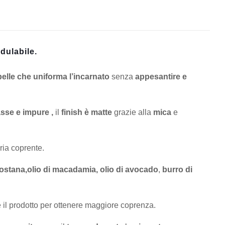
dulabile.
pelle che uniforma l’incarnato
senza
appesantire e
sse e impure ,
il
finish è matte
grazie alla
mica
e
ria coprente.
ostana,
olio di macadamia,
olio di avocado
,
burro di
e il prodotto per ottenere maggiore coprenza.