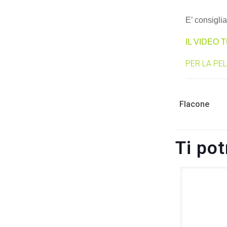
E’ consigli
IL VIDEO 
PER LA PE
Flacone
Ti po