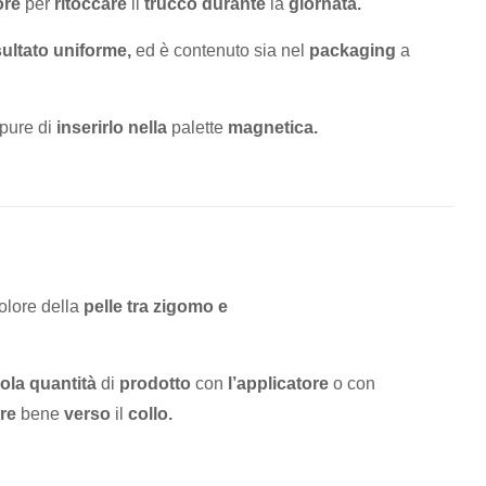
ore
per
ritoccare
il
trucco durante
la
giornata.
sultato uniforme,
ed è contenuto sia nel
packaging
a
pure di
inserirlo nella
palette
magnetica.
olore della
pelle
tra zigomo e
ola quantità
di
prodotto
con
l’applicatore
o con
re
bene
verso
il
collo.