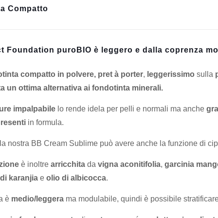
ta Compatto
t Foundation puroBIO è leggero e dalla coprenza mo
tinta compatto in polvere, pret à porter
,
leggerissimo
sulla
 un ottima alternativa ai fondotinta minerali.
ure impalpabile
lo rende idela per pelli e normali ma anche
gra
presenti
in formula.
la nostra BB Cream Sublime può avere anche la funzione di cip
zione
è inoltre
arricchita
da
vigna aconitifolia
,
garcinia mang
 di karanjia
e
olio di albicocca
.
a è
medio/leggera
ma modulabile, quindi è possibile stratificar