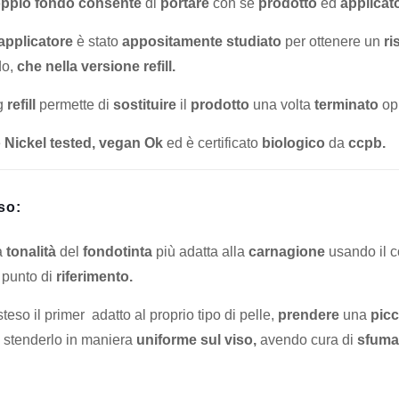
ppio fondo consente
di
portare
con sé
prodotto
ed
applicat
pplicatore
è stato
appositamente studiato
per ottenere un
ri
do,
che nella versione refill.
ng
refill
permette di
sostituire
il
prodotto
una volta
terminato
op
è
Nickel tested, vegan Ok
ed è certificato
biologico
da
ccpb.
so:
a
tonalità
del
fondotinta
più adatta alla
carnagione
usando il c
punto di
riferimento.
eso il primer adatto al proprio tipo di pelle,
prendere
una
picc
stenderlo in maniera
uniforme sul viso,
avendo cura di
sfuma