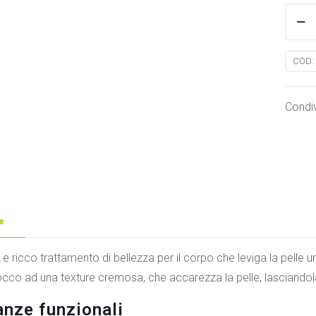
Scrub
Corp
al
COD:
Melilo
BioEa
Condiv
quanti
e
 e ricco trattamento di bellezza per il corpo che leviga la pelle u
occo ad una texture cremosa, che accarezza la pelle, lasciando
nze funzionali