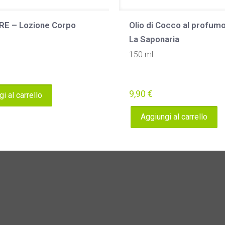
E – Lozione Corpo
Olio di Cocco al profumo
La Saponaria
150 ml
9,90
€
i al carrello
Aggiungi al carrello