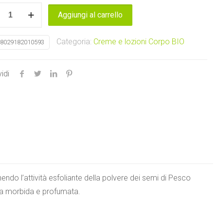
20,90 €.
14,90 €.
Aggiungi al carrello
o
Categoria:
Creme e lozioni Corpo BIO
8029182010593
to
rth
idi
tà
nendo l’attività esfoliante della polvere dei semi di Pesco
la morbida e profumata.