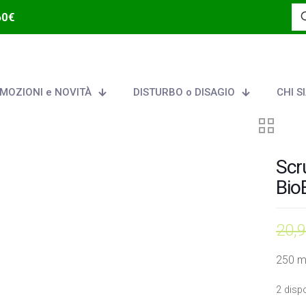
60€
MOZIONI e NOVITÀ
DISTURBO o DISAGIO
CHI S
Scr
Bio
20,
250 m
2 dispo