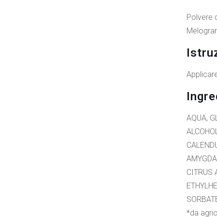
Polvere 
Melogran
Istru
Applicar
Ingre
AQUA, G
ALCOHOL
CALENDU
AMYGDAL
CITRUS 
ETHYLHE
SORBAT
*da agric