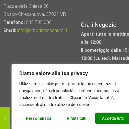
Piazza della Chiesa 20
Bosco Chiesanuova, 37021 VR
Telefono:
045 705 0061
Orari Negozio
Email:
info@erboristeriasauro.it
Aperti tutte le mattine
alle 12:00
Il pomeriggio dalle 15:
18:00 (Lunedì, Martedì
Mercoledì chiuso)
Diamo valore alla tua privacy
Utilizziamo i cookie per migliorare la tua esperienza di
navigazione, offrirti pubblicità o contenuti personalizzati e
analizzare il nostro traffico. Cliccando “Accetta tutti”,
acconsenti al nostro utilizzo dei cookie.
Personalizza
Rifiuta tutti
Accetta tutti
2025 © Laboratorio d'erbe Sauro - P.IVA 05049760233. Tutti i dir