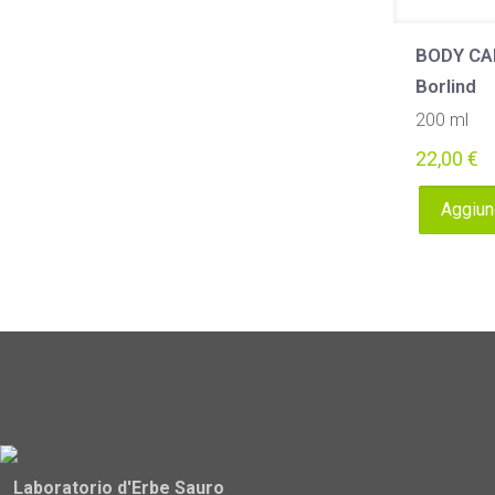
BODY CAR
Borlind
200 ml
22,00
€
Aggiung
Laboratorio d'Erbe Sauro