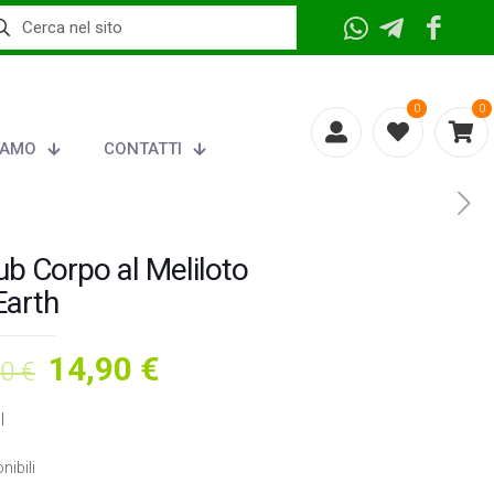
0
0
IAMO
CONTATTI
ub Corpo al Meliloto
Earth
Il
Il
14,90
€
90
€
prezzo
prezzo
l
originale
attuale
era:
è:
nibili