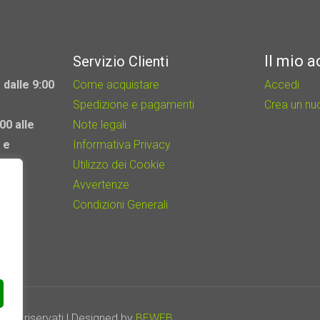
Il mio 
Servizio Clienti
 dalle 9:00
Come acquistare
Accedi
Spedizione e pagamenti
Crea un n
00 alle
Note legali
 e
Informativa Privacy
Utilizzo dei Cookie
Avvertenze
Condizioni Generali
itti riservati | Designed by
BEWEB