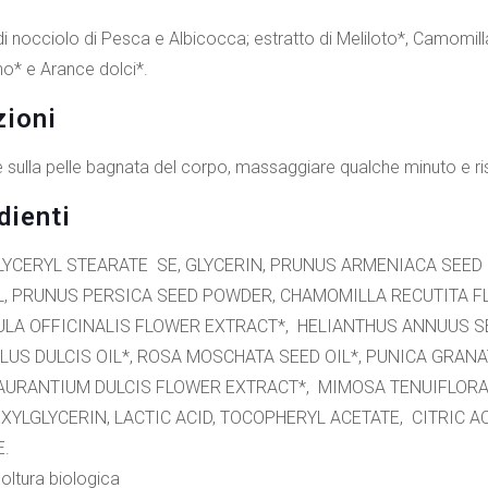
di nocciolo di Pesca e Albicocca; estratto di Meliloto*, Camomil
o* e Arance dolci*.
zioni
e sulla pelle bagnata del corpo, massaggiare qualche minuto e r
dienti
LYCERYL STEARATE SE, GLYCERIN, PRUNUS ARMENIACA SEED 
, PRUNUS PERSICA SEED POWDER, CHAMOMILLA RECUTITA FL
LA OFFICINALIS FLOWER EXTRACT*, HELIANTHUS ANNUUS SEED
US DULCIS OIL*, ROSA MOSCHATA SEED OIL*, PUNICA GRANA
AURANTIUM DULCIS FLOWER EXTRACT*, MIMOSA TENUIFLORA
XYLGLYCERIN, LACTIC ACID, TOCOPHERYL ACETATE, CITRIC 
E.
oltura biologica