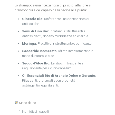
Lo shampoo è una ricetta ricca di principi attivi che si
prendono cura del capello dalla radice alla punta:
Girasole Bio:
Rinforzante, lucidante e ricco di
antiossidanti.
Semi di Lino Bio:
Idratanti, ristrutturanti e
antiossidanti, donano morbidezza ed energia.
Moringa:
Protettiva, ristrutturante e purificante.
Saccaride Isomerato:
Idrata intensamente e in
modo duraturo la cute.
Succo d’Aloe Bio:
Lenitivo, rinfrescante e
riequilibrante per il cuoio capelluto.
Oli Essenziali Bio di Arancio Dolce e Geranio:
Rilassanti, profumati e con proprietà
astringenti/riequilibranti.
Modo d’Uso
Inumidisci i capelli.