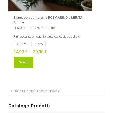
Shampoo equilibrante ROSMARINO e MENTA
Solimè
FLACONE PET 250 ml o 1 litro
Rinfrescante e riequilibrante del cuoio capelluto.
250 ml
1 litro
14,90
€
–
39,90
€
Scegli
Questo
prodotto
ha
più
varianti.
Le
CERCA PER DISTURBO O DISAGIO
opzioni
possono
essere
Catalogo Prodotti
scelte
nella