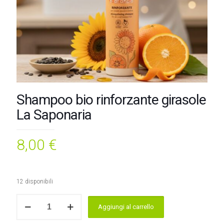
Shampoo bio rinforzante girasole
La Saponaria
8,00
€
12 disponibili
Shampoo
Aggiungi al carrello
bio
rinforzante