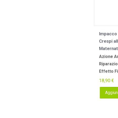
Impacco D
Crespi al
Maternat
Azione An
Riparazio
Effetto F
18,90
€
Aggiung