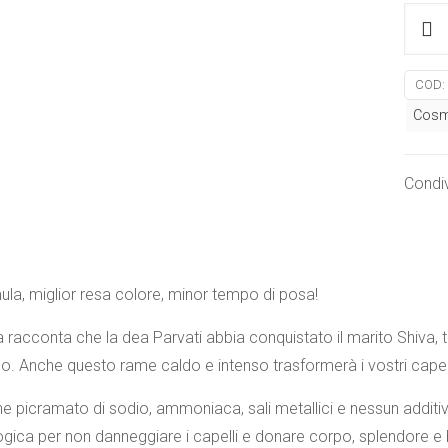
Tinta
veget
rame
COD:
-
Cosm
Henne
Parvat
La
Condiv
Sapon
quanti
la, miglior resa colore, minor tempo di posa!
 racconta che la dea Parvati abbia conquistato il marito Shiva, te
so. Anche questo rame caldo e intenso trasformerà i vostri capell
e picramato di sodio, ammoniaca, sali metallici e nessun additiv
logica per non danneggiare i capelli e donare corpo, splendore e 