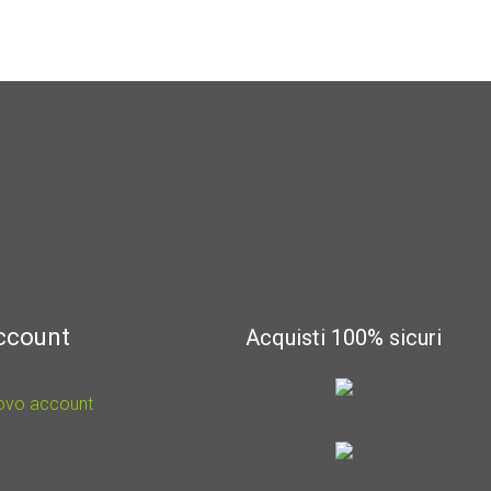
account
Acquisti 100% sicuri
uovo account