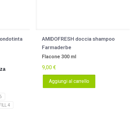
ondotinta
AMIDOFRESH doccia shampoo
Farmaderbe
Flacone 300 ml
9,00
€
nza
Aggiungi al carrello
6
ILL 4