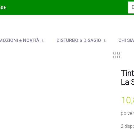
60€
OZIONI e NOVITÀ
DISTURBO o DISAGIO
CHI SI
Tin
La 
10
polve
2 dispo