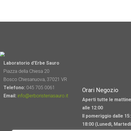
Laboratorio d'Erbe Sauro
Piazza della Chiesa 20
Bosco Chiesanuova, 37021 VR
Telefono:
045 705 0061
Orari Negozio
Email:
info@erboristeriasauro.it
Aperti tutte le mattine
alle 12:00
Il pomeriggio dalle 15:
18:00 (Lunedì, Martedì