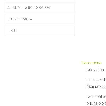
ALIMENTI e INTEGRATORI
FLORITERAPIA
LIBRI
Descrizione
Nuova formu
La leggenda
l’henné ros
Non contien
origine bio