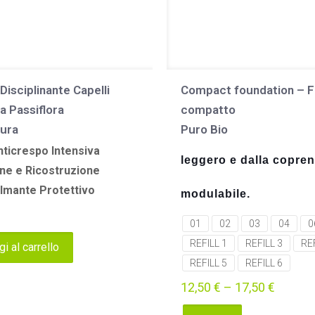
isciplinante Capelli
Compact foundation – F
la Passiflora
compatto
ura
Puro Bio
ticrespo Intensiva
leggero e dalla copre
ne e Ricostruzione
ilmante Protettivo
modulabile.
01
02
03
04
0
REFILL 1
REFILL 3
REF
i al carrello
REFILL 5
REFILL 6
12,50
€
–
17,50
€