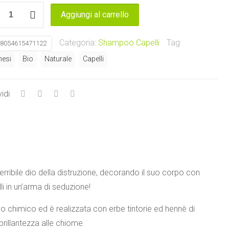
Aggiungi al carrello
ale
Categoria:
Shampoo Capelli
Tag:
8054615471122
esi
Bio
Naturale
Capelli
tica
i
idi
aria
tà
rribile dio della distruzione, decorando il suo corpo con
i in un’arma di seduzione!
o chimico ed è realizzata con erbe tintorie ed hennè di
brillantezza alle chiome.