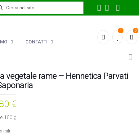
1
0
AMO
CONTATTI
ta vegetale rame – Hennetica Parvati
Saponaria
,80
€
re 100 g
nibili