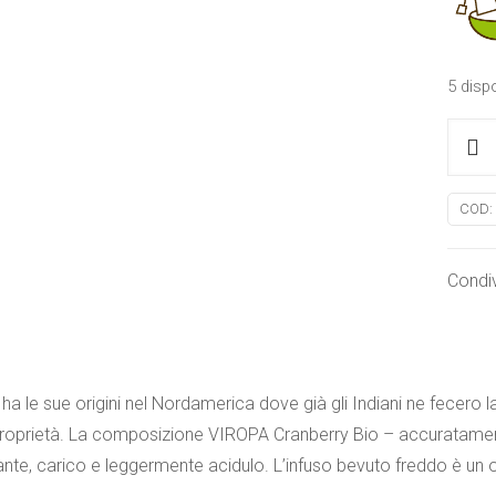
5 dispo
Tisan
Cranb
Virop
COD:
quanti
Condiv
y ha le sue origini nel Nordamerica dove già gli Indiani ne fecero
proprietà. La composizione VIROPA Cranberry Bio – accuratamente
ante, carico e leggermente acidulo. L’infuso bevuto freddo è un 