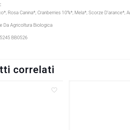
:
sco*, Rosa Canina*, Cranberries 10%*, Mela*, Scorze D’arance*, Ar
te Da Agricoltura Biologica
5245 BB0526
ti correlati