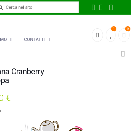
1
0
AMO
CONTATTI
ana Cranberry
opa
00
€
i