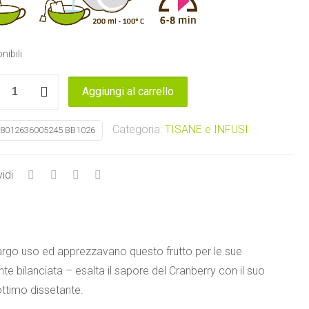
nibili
a
Aggiungi al carrello
erry
a
Categoria:
TISANE e INFUSI
8012636005245 BB1026
tà
idi
 largo uso ed apprezzavano questo frutto per le sue
 bilanciata – esalta il sapore del Cranberry con il suo
ottimo dissetante.