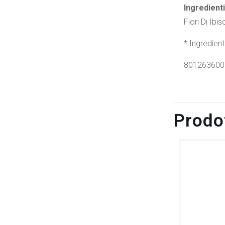
Ingredienti
Fiori Di Ibi
* Ingredien
801263600
Prodot