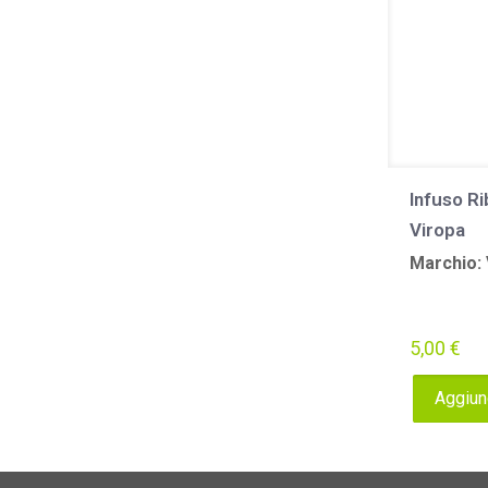
Infuso R
Viropa
Marchio:
5,00
€
Aggiung