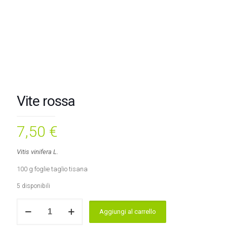
Vite rossa
7,50
€
Vitis vinifera L.
100 g foglie taglio tisana
5 disponibili
Vite
Aggiungi al carrello
rossa
quantità