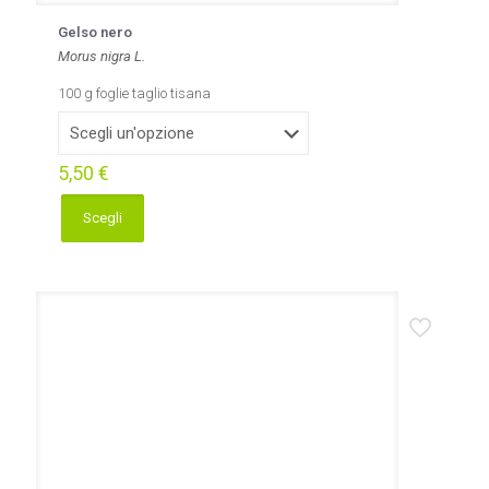
Gelso nero
Morus nigra L.
100 g foglie taglio tisana
5,50
€
Scegli
Questo
prodotto
ha
più
varianti.
Le
opzioni
possono
essere
scelte
nella
pagina
del