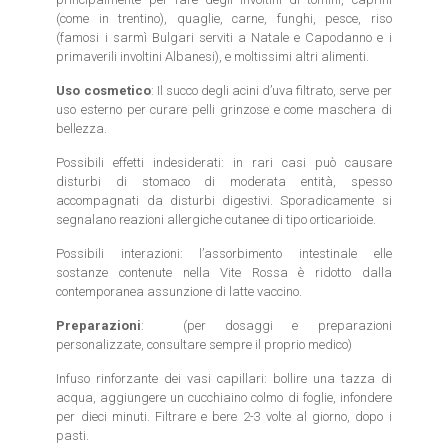
(come in trentino), quaglie, carne, funghi, pesce, riso
(famosi i sarmì Bulgari serviti a Natale e Capodanno e i
primaverili involtini Albanesi), e moltissimi altri alimenti.
Uso cosmetico
: Il succo degli acini d’uva filtrato, serve per
uso esterno per curare pelli grinzose e come maschera di
bellezza.
Possibili effetti indesiderati: in rari casi può causare
disturbi di stomaco di moderata entità, spesso
accompagnati da disturbi digestivi. Sporadicamente si
segnalano reazioni allergiche cutanee di tipo orticarioide.
Possibili interazioni: l’assorbimento intestinale elle
sostanze contenute nella Vite Rossa è ridotto dalla
contemporanea assunzione di latte vaccino.
Preparazioni
: (per dosaggi e preparazioni
personalizzate, consultare sempre il proprio medico)
Infuso rinforzante dei vasi capillari: bollire una tazza di
acqua, aggiungere un cucchiaino colmo di foglie, infondere
per dieci minuti. Filtrare e bere 2-3 volte al giorno, dopo i
pasti.