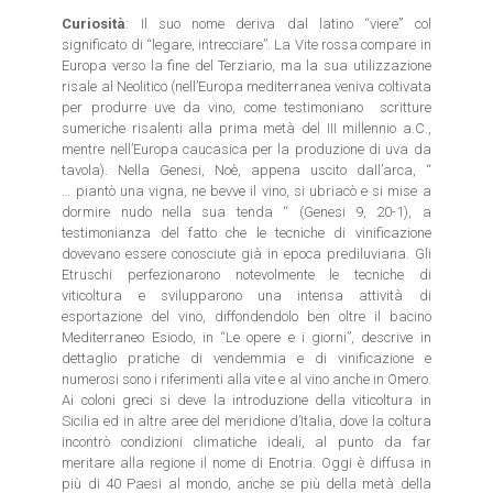
Curiosità
: Il suo nome deriva dal latino “viere” col
significato di “legare, intrecciare”. La Vite rossa compare in
Europa verso la fine del Terziario, ma la sua utilizzazione
risale al Neolitico (nell’Europa mediterranea veniva coltivata
per produrre uve da vino, come testimoniano scritture
sumeriche risalenti alla prima metà del III millennio a.C.,
mentre nell’Europa caucasica per la produzione di uva da
tavola). Nella Genesi, Noè, appena uscito dall’arca, “
… piantò una vigna, ne bevve il vino, si ubriacò e si mise a
dormire nudo nella sua tenda “ (Genesi 9, 20-1), a
testimonianza del fatto che le tecniche di vinificazione
dovevano essere conosciute già in epoca prediluviana. Gli
Etruschi perfezionarono notevolmente le tecniche di
viticoltura e svilupparono una intensa attività di
esportazione del vino, diffondendolo ben oltre il bacino
Mediterraneo Esiodo, in “Le opere e i giorni”, descrive in
dettaglio pratiche di vendemmia e di vinificazione e
numerosi sono i riferimenti alla vite e al vino anche in Omero.
Ai coloni greci si deve la introduzione della viticoltura in
Sicilia ed in altre aree del meridione d’Italia, dove la coltura
incontrò condizioni climatiche ideali, al punto da far
meritare alla regione il nome di Enotria. Oggi è diffusa in
più di 40 Paesi al mondo, anche se più della metà della