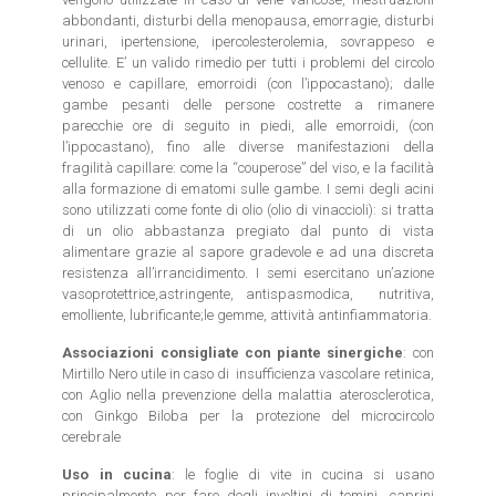
abbondanti, disturbi della menopausa, emorragie, disturbi
urinari, ipertensione, ipercolesterolemia, sovrappeso e
cellulite. E’ un valido rimedio per tutti i problemi del circolo
venoso e capillare, emorroidi (con l’ippocastano); dalle
gambe pesanti delle persone costrette a rimanere
parecchie ore di seguito in piedi, alle emorroidi, (con
l’ippocastano), fino alle diverse manifestazioni della
fragilità capillare: come la “couperose” del viso, e la facilità
alla formazione di ematomi sulle gambe. I semi degli acini
sono utilizzati come fonte di olio (olio di vinaccioli): si tratta
di un olio abbastanza pregiato dal punto di vista
alimentare grazie al sapore gradevole e ad una discreta
resistenza all’irrancidimento. I semi esercitano un’azione
vasoprotettrice,astringente, antispasmodica, nutritiva,
emolliente, lubrificante;le gemme, attività antinfiammatoria.
Associazioni consigliate con piante sinergiche
: con
Mirtillo Nero utile in caso di insufficienza vascolare retinica,
con Aglio nella prevenzione della malattia aterosclerotica,
con Ginkgo Biloba per la protezione del microcircolo
cerebrale
Uso in cucina
: le foglie di vite in cucina si usano
principalmente per fare degli involtini di tomini, caprini