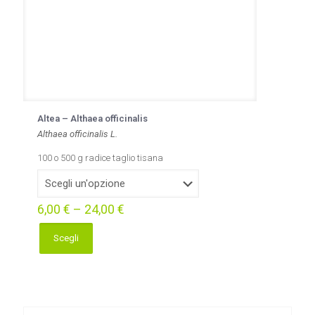
prodotto
Altea – Althaea officinalis
Althaea officinalis L.
100 o 500 g radice taglio tisana
6,00
€
–
24,00
€
Scegli
Questo
prodotto
ha
più
varianti.
Le