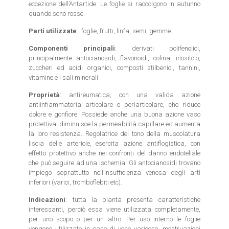
eccezione dell’Antartide. Le foglie si raccolgono in autunno
quando sono rosse.
Parti utilizzate
: foglie, frutti, linfa, semi, gemme.
Componenti principali
: derivati polifenolici,
principalmente antocianosidi, flavonoidi, colina, inositolo,
zuccheri ed acidi organici, composti stilbenici, tannini,
vitamine e i sali minerali
Proprietà
: antireumatica, con una valida azione
antiinfiammatoria articolare e periarticolare, che riduce
dolore e gonfiore. Possiede anche una buona azione vaso
protettiva: diminuisce la permeabilità capillare ed aumenta
la loro resistenza. Regolatrice del tono della muscolatura
liscia delle arteriole, esercita azione antiflogistica, con
effetto protettivo anche nei confronti del danno endoteliale
che può seguire ad una ischemia. Gli antocianosidi trovano
impiego soprattutto nell’insufficienza venosa degli arti
inferiori (varici, tromboflebiti etc).
Indicazioni
: tutta la pianta presenta caratteristiche
interessanti, perciò essa viene utilizzata completamente,
per uno scopo o per un altro. Per uso interno le foglie
vengono utilizzate in caso di vene varicose, mestruazioni