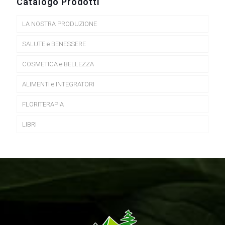
Catalogo Prodotti
LA NOSTRA PRODUZIONE
SALUTE e BENESSERE
COSMETICA e BELLEZZA
ALIMENTI e INTEGRATORI
FLORITERAPIA
LIBRI