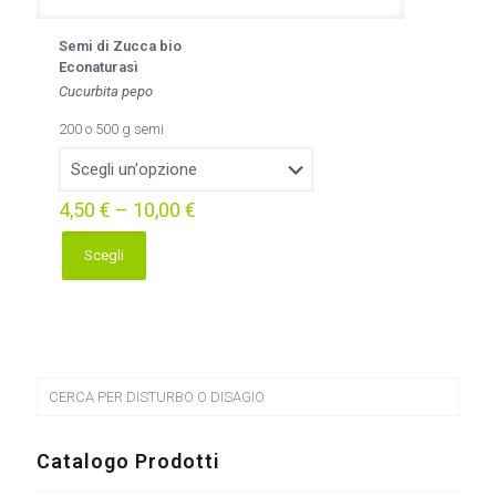
Semi di Zucca bio
Econaturasì
Cucurbita pepo
200 o 500 g semi
4,50
€
–
10,00
€
Scegli
Questo
prodotto
ha
più
varianti.
Le
opzioni
CERCA PER DISTURBO O DISAGIO
possono
essere
scelte
Catalogo Prodotti
nella