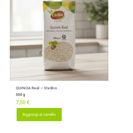
QUINOA Real – ViviBio
500 g
7,50
€
Aggiungi al carrello