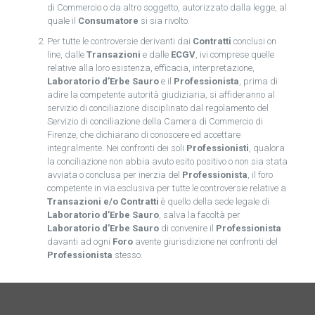
di Commercio o da altro soggetto, autorizzato dalla legge, al
quale il
Consumatore
si sia rivolto.
Per tutte le controversie derivanti dai
Contratti
conclusi on
line, dalle
Transazioni
e dalle
ECGV
, ivi comprese quelle
relative alla loro esistenza, efficacia, interpretazione,
Laboratorio d’Erbe Sauro
e il
Professionista
, prima di
adire la competente autorità giudiziaria, si affideranno al
servizio di conciliazione disciplinato dal regolamento del
Servizio di conciliazione della Camera di Commercio di
Firenze, che dichiarano di conoscere ed accettare
integralmente. Nei confronti dei soli
Professionisti
, qualora
la conciliazione non abbia avuto esito positivo o non sia stata
avviata o conclusa per inerzia del
Professionista
, il foro
competente in via esclusiva per tutte le controversie relative a
Transazioni e/o Contratti
è quello della sede legale di
Laboratorio d’Erbe Sauro
, salva la facoltà per
Laboratorio d’Erbe Sauro
di convenire il
Professionista
davanti ad ogni
Foro
avente giurisdizione nei confronti del
Professionista
stesso.