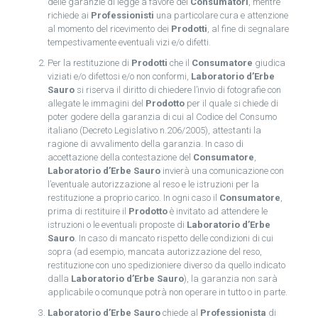
delle garanzie di legge a favore dei
Consumatori
, mentre
richiede ai
Professionisti
una particolare cura e attenzione
al momento del ricevimento dei
Prodotti
, al fine di segnalare
tempestivamente eventuali vizi e/o difetti.
Per la restituzione di
Prodotti
che il
Consumatore
giudica
viziati e/o difettosi e/o non conformi,
Laboratorio d’Erbe
Sauro
si riserva il diritto di chiedere l’invio di fotografie con
allegate le immagini del
Prodotto
per il quale si chiede di
poter godere della garanzia di cui al Codice del Consumo
italiano (Decreto Legislativo n.206/2005), attestanti la
ragione di avvalimento della garanzia. In caso di
accettazione della contestazione del
Consumatore
,
Laboratorio d’Erbe Sauro
invierà una comunicazione con
l’eventuale autorizzazione al reso e le istruzioni per la
restituzione a proprio carico. In ogni caso il
Consumatore
,
prima di restituire il
Prodotto
è invitato ad attendere le
istruzioni o le eventuali proposte di
Laboratorio d’Erbe
Sauro
. In caso di mancato rispetto delle condizioni di cui
sopra (ad esempio, mancata autorizzazione del reso,
restituzione con uno spedizioniere diverso da quello indicato
dalla
Laboratorio d’Erbe Sauro
), la garanzia non sarà
applicabile o comunque potrà non operare in tutto o in parte.
Laboratorio d’Erbe Sauro
chiede al
Professionista
di