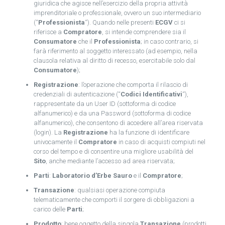
giuridica che agisce nell’esercizio della propria attività
imprenditoriale o professionale, ovvero un suo intermediario
(“
Professionista
“). Quando nelle presenti
ECGV
ci si
riferisce a
Compratore
, si intende comprendere sia il
Consumatore
che il
Professionista
; in caso contrario, si
farà riferimento al soggetto interessato (ad esempio, nella
clausola relativa al diritto di recesso, esercitabile solo dal
Consumatore
);
Registrazione
: l’operazione che comporta il rilascio di
credenziali di autenticazione (“
Codici Identificativi
“),
rappresentate da un User ID (sottoforma di codice
alfanumerico) e da una Password (sottoforma di codice
alfanumerico), che consentono di accedere all’area riservata
(login). La
Registrazione
ha la funzione di identificare
univocamente il
Compratore
in caso di acquisti compiuti nel
corso del tempo e di consentire una migliore usabilità del
Sito
, anche mediante l’accesso ad area riservata;
Parti
:
Laboratorio d’Erbe Sauro
e il
Compratore
;
Transazione
: qualsiasi operazione compiuta
telematicamente che comporti il sorgere di obbligazioni a
carico delle
Parti
;
Prodotto
: bene oggetto della singola
Transazione
(prodotti