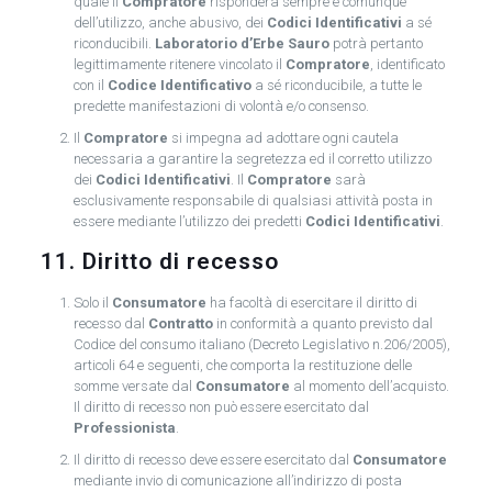
quale il
Compratore
risponderà sempre e comunque
dell’utilizzo, anche abusivo, dei
Codici Identificativi
a sé
riconducibili.
Laboratorio d’Erbe Sauro
potrà pertanto
legittimamente ritenere vincolato il
Compratore
, identificato
con il
Codice Identificativo
a sé riconducibile, a tutte le
predette manifestazioni di volontà e/o consenso.
Il
Compratore
si impegna ad adottare ogni cautela
necessaria a garantire la segretezza ed il corretto utilizzo
dei
Codici Identificativi
. Il
Compratore
sarà
esclusivamente responsabile di qualsiasi attività posta in
essere mediante l’utilizzo dei predetti
Codici Identificativi
.
11. Diritto di recesso
Solo il
Consumatore
ha facoltà di esercitare il diritto di
recesso dal
Contratto
in conformità a quanto previsto dal
Codice del consumo italiano (Decreto Legislativo n.206/2005),
articoli 64 e seguenti, che comporta la restituzione delle
somme versate dal
Consumatore
al momento dell’acquisto.
Il diritto di recesso non può essere esercitato dal
Professionista
.
Il diritto di recesso deve essere esercitato dal
Consumatore
mediante invio di comunicazione all’indirizzo di posta