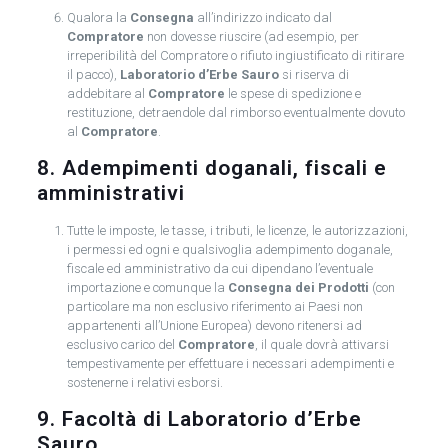
Qualora la
Consegna
all’indirizzo indicato dal
Compratore
non dovesse riuscire (ad esempio, per
irreperibilità del Compratore o rifiuto ingiustificato di ritirare
il pacco),
Laboratorio d’Erbe Sauro
si riserva di
addebitare al
Compratore
le spese di spedizione e
restituzione, detraendole dal rimborso eventualmente dovuto
al
Compratore
.
8. Adempimenti doganali, fiscali e
amministrativi
Tutte le imposte, le tasse, i tributi, le licenze, le autorizzazioni,
i permessi ed ogni e qualsivoglia adempimento doganale,
fiscale ed amministrativo da cui dipendano l’eventuale
importazione e comunque la
Consegna dei Prodotti
(con
particolare ma non esclusivo riferimento ai Paesi non
appartenenti all’Unione Europea) devono ritenersi ad
esclusivo carico del
Compratore
, il quale dovrà attivarsi
tempestivamente per effettuare i necessari adempimenti e
sostenerne i relativi esborsi.
9. Facoltà di Laboratorio d’Erbe
Sauro