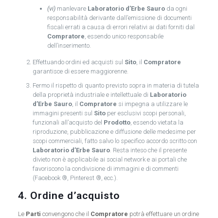
(vi)
manlevare
Laboratorio d’Erbe Sauro
da ogni
responsabilità derivante dall’emissione di documenti
fiscali errati a causa di errori relativi ai dati forniti dal
Compratore
, essendo unico responsabile
dell’inserimento.
Effettuando ordini ed acquisti sul
Sito
, il
Compratore
garantisce di essere maggiorenne.
Fermo il rispetto di quanto previsto sopra in materia di tutela
della proprietà industriale e intellettuale di
Laboratorio
d’Erbe Sauro
, il
Compratore
si impegna a utilizzare le
immagini presenti sul
Sito
per esclusivi scopi personali,
funzionali all’acquisto del
Prodotto
, essendo vietata la
riproduzione, pubblicazione e diffusione delle medesime per
scopi commerciali, fatto salvo lo specifico accordo scritto con
Laboratorio d’Erbe Sauro
. Resta inteso che il presente
divieto non è applicabile ai social network e ai portali che
favoriscono la condivisione di immagini e di commenti
(Facebook ®, Pinterest ®, ecc.).
4. Ordine d’acquisto
Le
Parti
convengono che il
Compratore
potrà effettuare un ordine