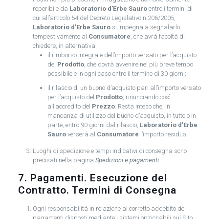
reperibile da
Laboratorio d’Erbe Sauro
entro i termini di
cui all’articolo 54 del Decreto Legislativo n.206/2005,
Laboratorio d’Erbe Sauro
si impegna a segnalarlo
tempestivamente al
Consumatore
, che avrà facoltà di
chiedere, in alternativa:
il rimborso integrale dell’importo versato per l’acquisto
del
Prodotto
, che dovrà avvenire nel più breve tempo
possibile e in ogni caso entro il termine di 30 giorni;
il rilascio di un buono d’acquisto pari all’importo versato
per l’acquisto del
Prodotto
, rinunciando così
all’accredito del
Prezzo
. Resta inteso che, in
mancanza di utilizzo del buono d’acquisto, in tutto o in
parte, entro 90 giorni dal rilascio,
Laboratorio d’Erbe
Sauro
verserà al
Consumatore
l’importo residuo.
Luoghi di spedizione e tempi indicativi di consegna sono
precisati nella pagina
Spedizioni e pagamenti
.
7. Pagamenti. Esecuzione del
Contratto. Termini di Consegna
Ogni responsabilità in relazione al corretto addebito dei
pagamenti disposti mediante i sistemi opzionabili sul Sito