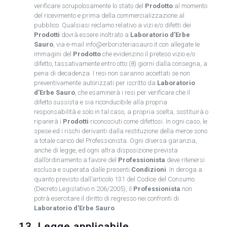
verificare scrupolosamente lo stato del
Prodotto
al momento
del ricevimento e prima della commercializzazione al
pubblico. Qualsiasi reclamo relativo a vizi e/o difetti dei
Prodotti
dovrà essere inoltrato a
Laboratorio d’Erbe
Sauro
, via e-mail info@erboristeriasauro.it con allegate le
immagini del
Prodotto
che evidenzino il preteso vizio e/o
difetto, tassativamente entro otto (8) giorni dalla consegna, a
pena di decadenza. I resi non saranno accettati se non
preventivamente autorizzati per iscritto da
Laboratorio
d’Erbe Sauro
, che esaminerà i resi per verificare che il
difetto sussista e sia riconducibile alla propria
responsabilità e solo in tal caso, a propria scelta, sostituirà o
riparerà i
Prodotti
riconosciuti come difettosi. In ogni caso, le
spese ed i rischi derivanti dalla restituzione della merce sono
a totale carico del Professionista. Ogni diversa garanzia,
anche di legge, ed ogni altra disposizione prevista
dall’ordinamento a favore del
Professionista
deve ritenersi
esclusa e superata dalle presenti
Condizioni
. In deroga a
quanto previsto dall’articolo 131 del Codice del Consumo
(Decreto Legislativo n.206/2005), il
Professionista
non
potrà esercitare il diritto di regresso nei confronti di
Laboratorio d’Erbe Sauro
.
13. Legge applicabile