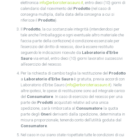
elettronica
info@erboristeriasauro.it
, entro dieci (10) giorni di
calendario dal ricevimento del
Prodotto
(nel caso di
consegna multipla, dalla data della consegna a cui si
riferisce il
Prodotto
).
Il
Prodotto
, la cui sostanziale integrità (intendendosi per
tale anche l’imballaggio e ogni eventuale altro materiale che
faccia parte della confezione) è condizione essenziale per
l’esercizio del diritto di recesso, dovrà essere restituito
seguendo le indicazioni ricevute da
Laboratorio d’Erbe
Sauro
via email, entro dieci (10) giorni lavorativi successivi
all’esercizio del recesso.
Per la richiesta di cambio taglia la restituzione del
Prodotto
a
Laboratorio d’Erbe Sauro
è gratuita, previa accordi con
Laboratorio d’Erbe Sauro (
info@erboristeriasauro.it
). Nelle
altre ipotesi, le spese di restituzione sono ad integrale carico
del
Consumatore
. In caso di esercizio del recesso per una
parte dei
Prodotti
acquistati relativi ad una unica
spedizione, sarà rimborsata al
Consumatore
la quota
parte degli
Oneri
derivanti dalla spedizione, determinata in
misura proporzionale, tenendo conto dell’utilità goduta dal
Consumatore
.
Nel caso in cui siano state rispettate tutte le condizioni di cui