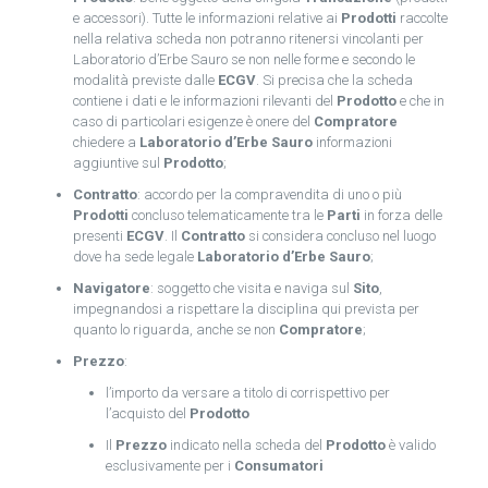
e accessori). Tutte le informazioni relative ai
Prodotti
raccolte
nella relativa scheda non potranno ritenersi vincolanti per
Laboratorio d’Erbe Sauro se non nelle forme e secondo le
modalità previste dalle
ECGV
. Si precisa che la scheda
contiene i dati e le informazioni rilevanti del
Prodotto
e che in
caso di particolari esigenze è onere del
Compratore
chiedere a
Laboratorio d’Erbe Sauro
informazioni
aggiuntive sul
Prodotto
;
Contratto
: accordo per la compravendita di uno o più
Prodotti
concluso telematicamente tra le
Parti
in forza delle
presenti
ECGV
. Il
Contratto
si considera concluso nel luogo
dove ha sede legale
Laboratorio d’Erbe Sauro
;
Navigatore
: soggetto che visita e naviga sul
Sito
,
impegnandosi a rispettare la disciplina qui prevista per
quanto lo riguarda, anche se non
Compratore
;
Prezzo
:
l’importo da versare a titolo di corrispettivo per
l’acquisto del
Prodotto
Il
Prezzo
indicato nella scheda del
Prodotto
è valido
esclusivamente per i
Consumatori