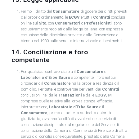
Fermo il diritto del
Consumatore
di godere dei diritti previsti
dal proprio ordinamento, le
ECGV
e tutti i
Contratti
conclusi
on line sul
Sito
, con
Consumatori
o
Professionisti
, sono
esclusivamente regolati dalla legge italiana, con espressa
esclusione della disciplina prevista dalla Convenzione di
Vienna del 1980 sulla vendita internazionale di beni mobili.
14. Conciliazione e foro
competente
Per qualsiasi controversia tra il
Consumatore
e
Laboratorio d’Erbe Sauro
è competente il foro nel cui
circondario il
Consumatore
ha la propria residenza o il
domicilio. Per tutte le controversie derivanti dai
Contratti
conclusi on line, dalle
Transazioni
e dalle
ECGV
, ivi
comprese quelle relative alla loro esistenza, efficacia,
interpretazione,
Laboratorio d’Erbe Sauro
e il
Consumatore
, prima di adire la suddetta autorità
giudiziaria, avranno facoltà di avvalersi del servizio di
conciliazione disciplinato dal regolamento del Servizio di
conciliazione della Camera di Commercio di Firenze o di altro
servizio di conciliazione equivalente, prestato dalla Camera