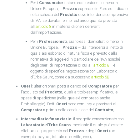
Per i
Consumatori
, siano essi residenti o meno in
Unione Europea, il
Prezzo
espresso in Euro ed indicato
nella scheda del
Prodotto
deve intendersi comprensivo
di IVA, se dovuta, fermo restando quanto previsto
all’
articolo 8
in materia di oneri derivanti
dall’importazione.
Per i
Professionisti
, siano essi domiciliati o meno in
Unione Europea, il
Prezzo
– da intendersi al netto di
qualsiasi esborso di natura fiscale previsto dalla
normativa di legge ed in particolare dell’IVA nonché
degli oneri di importazione di cui all’
articolo 8
– è
oggetto di specifica negoziazione con Laboratorio
d’Erbe Sauro, come da successivo
articolo 5B
Oneri
: ulteriori oneri posti a carico del
Compratore
per
l’acquisto del
Prodotto
, quali a titolo esemplificativo, le
spese di spedizione (nella quale è compreso anche
l’imballaggio). Detti
Oneri
sono comunque precisati al
Compratore
prima della conclusione del
Contratto
;
Intermediario finanziario
: il soggetto convenzionato con
Laboratorio d’Erbe Sauro
, mediante il quale può essere
effettuato il pagamento del
Prezzo
e degli
Oneri
(ad
esempio, paypal, istituto di credito, ecc.);