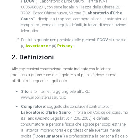
(“
ECGV
“), Laboratorio d’Erbe Sauro, Partita IVA IT-
00859860231, con sede legale in Piazza della Chiesa 20 –
37021 Bosco Chiesanuova, Verona (“
Laboratorio d’Erbe
Sauro
“), disciplina i rapporti commerciali con i navigatori e i
compratori, come di seguito definiti, in forza di negoziazione
telematica.
Per tutto quanto non previsto dalle presenti
ECGV
si rinvia a
(i)
Avvertenze
e
(ii)
Privacy
.
2. Definizioni
Alle espressioni convenzionalmente indicate con la lettera
maiuscola (siano esse al singolare o al plurale) deve essere
attribuito il seguente significato:
Sito
: sito Internet raggiungibile all’URL:
www.erboristeriasauro.it;
Compratore
: soggetto che conclude il contratto con
Laboratorio d’Erbe Sauro
. In forza del Codice del consumo
italiano (Decreto Legislativo n.206/2005), è definito
consumatore la persona fisica che agisce per scopi estranei
all’attività imprenditoriale o professionale eventualmente
svolta (“
Consumatore
“) e professionista la persona fisica o