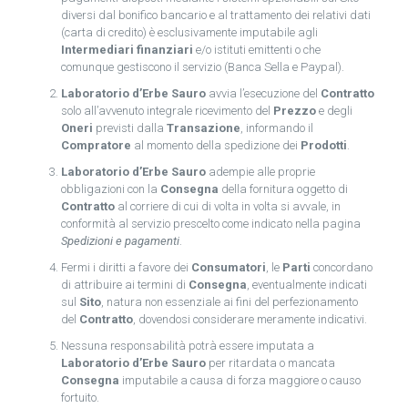
diversi dal bonifico bancario e al trattamento dei relativi dati
(carta di credito) è esclusivamente imputabile agli
Intermediari finanziari
e/o istituti emittenti o che
comunque gestiscono il servizio (Banca Sella e Paypal).
Laboratorio d’Erbe Sauro
avvia l’esecuzione del
Contratto
solo all’avvenuto integrale ricevimento del
Prezzo
e degli
Oneri
previsti dalla
Transazione
, informando il
Compratore
al momento della spedizione dei
Prodotti
.
Laboratorio d’Erbe Sauro
adempie alle proprie
obbligazioni con la
Consegna
della fornitura oggetto di
Contratto
al corriere di cui di volta in volta si avvale, in
conformità al servizio prescelto come indicato nella pagina
Spedizioni e pagamenti
.
Fermi i diritti a favore dei
Consumatori
, le
Parti
concordano
di attribuire ai termini di
Consegna
, eventualmente indicati
sul
Sito
, natura non essenziale ai fini del perfezionamento
del
Contratto
, dovendosi considerare meramente indicativi.
Nessuna responsabilità potrà essere imputata a
Laboratorio d’Erbe Sauro
per ritardata o mancata
Consegna
imputabile a causa di forza maggiore o causo
fortuito.