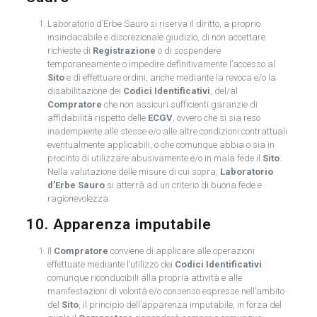
Laboratorio d’Erbe Sauro si riserva il diritto, a proprio
insindacabile e discrezionale giudizio, di non accettare
richieste di
Registrazione
o di sospendere
temporaneamente o impedire definitivamente l’accesso al
Sito
e di effettuare ordini, anche mediante la revoca e/o la
disabilitazione dei
Codici Identificativi
, del/al
Compratore
che non assicuri sufficienti garanzie di
affidabilità rispetto delle
ECGV
, ovvero che si sia reso
inadempiente alle stesse e/o alle altre condizioni contrattuali
eventualmente applicabili, o che comunque abbia o sia in
procinto di utilizzare abusivamente e/o in mala fede il
Sito
.
Nella valutazione delle misure di cui sopra,
Laboratorio
d’Erbe Sauro
si atterrà ad un criterio di buona fede e
ragionevolezza.
10. Apparenza imputabile
Il
Compratore
conviene di applicare alle operazioni
effettuate mediante l’utilizzo dei
Codici Identificativi
comunque riconducibili alla propria attività e alle
manifestazioni di volontà e/o consenso espresse nell’ambito
del
Sito
, il principio dell’apparenza imputabile, in forza del