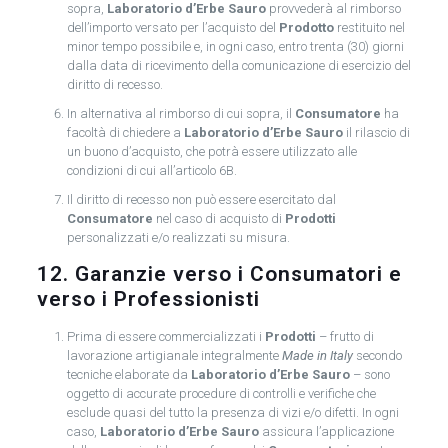
sopra,
Laboratorio d’Erbe Sauro
provvederà al rimborso
dell’importo versato per l’acquisto del
Prodotto
restituito nel
minor tempo possibile e, in ogni caso, entro trenta (30) giorni
dalla data di ricevimento della comunicazione di esercizio del
diritto di recesso.
In alternativa al rimborso di cui sopra, il
Consumatore
ha
facoltà di chiedere a
Laboratorio d’Erbe Sauro
il rilascio di
un buono d’acquisto, che potrà essere utilizzato alle
condizioni di cui all’articolo 6B.
Il diritto di recesso non può essere esercitato dal
Consumatore
nel caso di acquisto di
Prodotti
personalizzati e/o realizzati su misura.
12. Garanzie verso i Consumatori e
verso i Professionisti
Prima di essere commercializzati i
Prodotti
– frutto di
lavorazione artigianale integralmente
Made in Italy
secondo
tecniche elaborate da
Laboratorio d’Erbe Sauro
– sono
oggetto di accurate procedure di controlli e verifiche che
esclude quasi del tutto la presenza di vizi e/o difetti. In ogni
caso,
Laboratorio d’Erbe Sauro
assicura l’applicazione