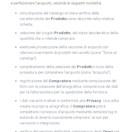
e perfezionare l’acquisto, secondo le seguenti modalità:
consultazione del catalogo on line e verifica delle
caratteristiche del
Prodotto
come descritte nella relativa
scheda;
selezione del singolo
Prodotto
, del colore desiderato e della
quantità che si intende comprare;
eventuale prosecuzione della sessione di acquisto con
ulteriore inserimento di prodotti nel carrello (icona “Torna al
catalogo”);
completamento della selezione dei
Prodotti
e inizio della
procedura per completare l’acquisto (icona “Acquista”);
registrazione del
Compratore
mediante compilazione del
form con la creazione dell’anagrafica, comprensiva dei dati
per la fatturazione e per la spedizione della fornitura.
I dati saranno trattati in conformità alla
Privacy
. Una volta
creata la propria anagrafica, il
Compratore
potrà
completare il processo d’acquisto mediante semplice log in,
evitando di doverla nuovamente compilare, se non per
variazioni o integrazioni;
verifica del riepilogo dell’ordine, comprensivo degli
Oneri
per