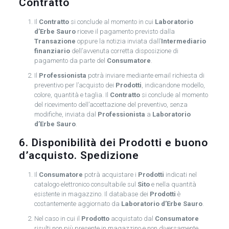
Contratto
Il
Contratto
si conclude al momento in cui
Laboratorio
d’Erbe Sauro
riceve il pagamento previsto dalla
Transazione
oppure la notizia inviata dall’
Intermediario
finanziario
dell’avvenuta corretta disposizione di
pagamento da parte del
Consumatore
.
Il
Professionista
potrà inviare mediante email richiesta di
preventivo per l’acquisto dei
Prodotti
, indicandone modello,
colore, quantità e taglia. Il
Contratto
si conclude al momento
del ricevimento dell’accettazione del preventivo, senza
modifiche, inviata dal
Professionista
a
Laboratorio
d’Erbe Sauro
.
6. Disponibilità dei Prodotti e buono
d’acquisto. Spedizione
Il
Consumatore
potrà acquistare i
Prodotti
indicati nel
catalogo elettronico consultabile sul
Sito
e nella quantità
esistente in magazzino. Il database dei
Prodotti
è
costantemente aggiornato da
Laboratorio d’Erbe Sauro
.
Nel caso in cui il
Prodotto
acquistato dal
Consumatore
risulti non più presente in magazzino e non diversamente