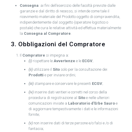
Consegna
: ai fini dell’esercizio delle facoltà previste dalle
garanzie e dal diritto di recesso, si intende come tale il
ricevimento materiale del Prodotto oggetto di compravendita,
indipendentemente dal soggetto (operatore logistico o
postale) che cura le relative attività ed effettua materialmente
la
Consegna al Compratore
.
3. Obbligazioni del Compratore
Il
Compratore
si impegna a:
(i)
rispettare le
Avvertenze
e le
ECGV
;
(ii)
utilizzare il
Sito
solo per la consultazione dei
Prodotti
e per inviare ordini;
(iii)
stampare e conservare le presenti
ECGV
;
(iv)
inserire dati veritieri e corretti nel corso della
procedura di registrazione al
Sito
e nelle ulteriori
comunicazioni inviate a
Laboratorio d’Erbe Sauro
e
di aggiornare tempestivamente i dati e le informazioni
fornite;
(v)
non inserire dati di terze persone e/o falsi e /o di
fantasia;