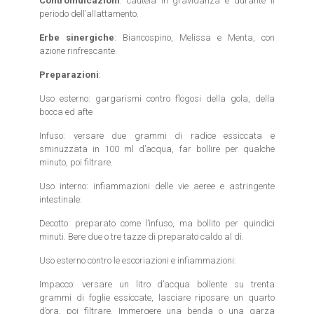
Controindicazioni
: cautela in gravidanza e durante il
periodo dell’allattamento.
Erbe sinergiche
: Biancospino, Melissa e Menta, con
azione rinfrescante.
Preparazioni
:
Uso esterno: gargarismi contro flogosi della gola, della
bocca ed afte
Infuso: versare due grammi di radice essiccata e
sminuzzata in 100 ml d’acqua, far bollire per qualche
minuto, poi filtrare.
Uso interno: infiammazioni delle vie aeree e astringente
intestinale:
Decotto: preparato come l’infuso, ma bollito per quindici
minuti. Bere due o tre tazze di preparato caldo al dì.
Uso esterno contro le escoriazioni e infiammazioni:
Impacco: versare un litro d’acqua bollente su trenta
grammi di foglie essiccate, lasciare riposare un quarto
d’ora, poi filtrare. Immergere una benda o una garza