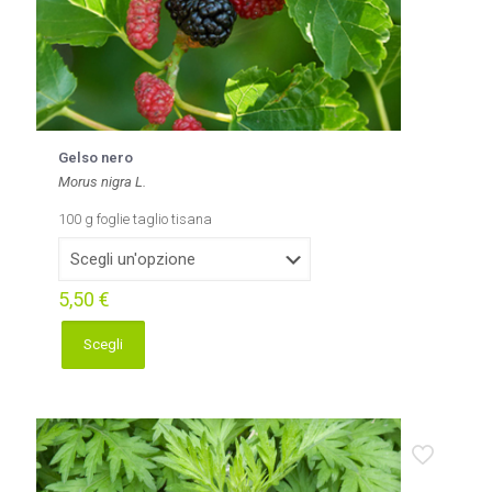
Gelso nero
Morus nigra L.
100 g foglie taglio tisana
5,50
€
Scegli
Questo
prodotto
ha
più
varianti.
Le
opzioni