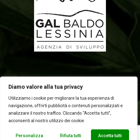
Diamo valore alla tua privacy
Utilizziamo i cookie per migliorare la tua esperienza di
navigazione, offrirti pubblicità o contenuti personalizzati e
2025 © Laboratorio d'erbe Sauro - P.IVA 05049760233. Tutti i
analizzare il nostro traffico. Cliccando “Accetta tutti”,
diritti riservati | Designed by
BEWEB
acconsenti al nostro utilizzo dei cookie.
Personalizza
Rifiuta tutti
Accetta tutti