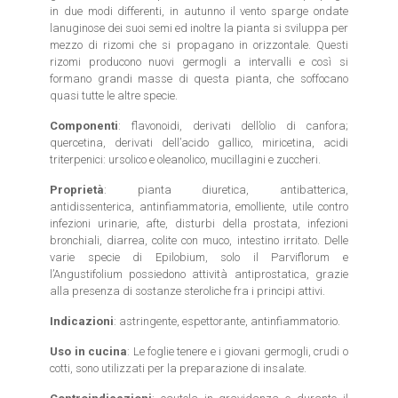
in due modi differenti, in autunno il vento sparge ondate
lanuginose dei suoi semi ed inoltre la pianta si sviluppa per
mezzo di rizomi che si propagano in orizzontale. Questi
rizomi producono nuovi germogli a intervalli e così si
formano grandi masse di questa pianta, che soffocano
quasi tutte le altre specie.
Componenti
: flavonoidi, derivati dell’olio di canfora;
quercetina, derivati dell’acido gallico, miricetina, acidi
triterpenici: ursolico e oleanolico, mucillagini e zuccheri.
Proprietà
: pianta diuretica, antibatterica,
antidissenterica, antinfiammatoria, emolliente, utile contro
infezioni urinarie, afte, disturbi della prostata, infezioni
bronchiali, diarrea, colite con muco, intestino irritato. Delle
varie specie di Epilobium, solo il Parviflorum e
l’Angustifolium possiedono attività antiprostatica, grazie
alla presenza di sostanze steroliche fra i principi attivi.
Indicazioni
: astringente, espettorante, antinfiammatorio.
Uso in cucina
: Le foglie tenere e i giovani germogli, crudi o
cotti, sono utilizzati per la preparazione di insalate.