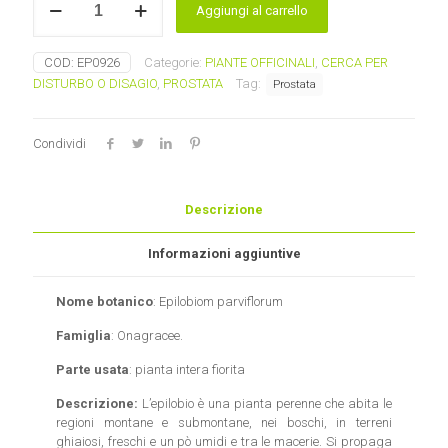
Aggiungi al carrello
erba
quantità
COD:
EP0926
Categorie:
PIANTE OFFICINALI
,
CERCA PER
DISTURBO O DISAGIO
,
PROSTATA
Tag:
Prostata
Condividi
Descrizione
Informazioni aggiuntive
Nome botanico
: Epilobiom parviflorum
Famiglia
: Onagracee.
Parte usata
: pianta intera fiorita
Descrizione:
L’epilobio è una pianta perenne che abita le
regioni montane e submontane, nei boschi, in terreni
ghiaiosi, freschi e un pò umidi e tra le macerie. Si propaga