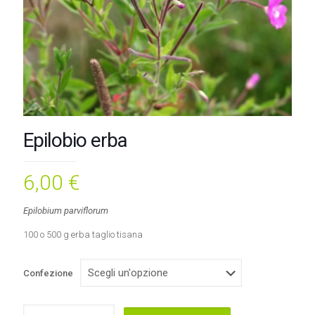
Epilobio erba
6,00
€
Epilobium parviflorum
100 o 500 g erba taglio tisana
Confezione
Epilobio