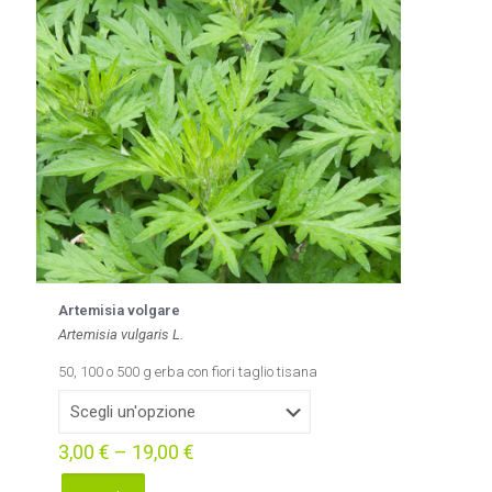
possono
essere
scelte
nella
pagina
del
prodotto
Artemisia volgare
Artemisia vulgaris L.
50, 100 o 500 g erba con fiori taglio tisana
3,00
€
–
19,00
€