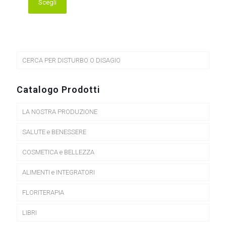
Scegli
Questo
prodotto
ha
più
varianti.
Le
CERCA PER DISTURBO O DISAGIO
opzioni
possono
essere
Catalogo Prodotti
scelte
nella
LA NOSTRA PRODUZIONE
pagina
del
prodotto
SALUTE e BENESSERE
COSMETICA e BELLEZZA
ALIMENTI e INTEGRATORI
FLORITERAPIA
LIBRI