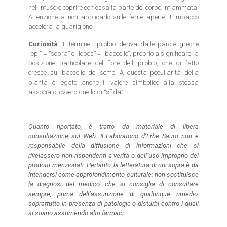
nell’infuso e coprire con essa la parte del corpo infiammata.
Attenzione a non applicarlo sulle ferite aperte. L’impacco
accelera la guarigione.
Curiosità
: Il termine Epilobio deriva dalle parole greche
“epi” = “sopra” e “lobos” = “baccello”, proprio a significare la
posizione particolare del fiore dell’Epilobio, che di fatto
cresce sul baccello del seme. A questa peculiarità della
pianta è legato anche il valore simbolico alla stessa
associato, ovvero quello di “sfida”.
Quanto riportato, è tratto da materiale di libera
consultazione sul Web. Il Laboratorio d’Erbe Sauro non è
responsabile della diffusione di informazioni che si
rivelassero non rispondenti a verità o dell’uso improprio dei
prodotti menzionati. Pertanto, la letteratura di cui sopra è da
intendersi come approfondimento culturale: non sostituisce
la diagnosi del medico, che si consiglia di consultare
sempre, prima dell’assunzione di qualunque rimedio,
soprattutto in presenza di patologie o disturbi contro i quali
si stiano assumendo altri farmaci.