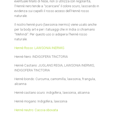
eventuale Mallo di Noce, non si utilizza con regolarità,
l’Hennè nero tende a “scaricare” il colore scuro, lasciando in
evidenza sui capelli il rosso acceso dell’Hennè rosso
naturale.
Il nostro hennè puro (lawsonia inermis) viene usato anche
per la body art e per i tatuaggi che in India si chiamano
“Mehindi”. Per questo uso si adopera l’hennè rosso
naturale.
Hennè Rosso: LAWSONIA INERMIS
Hennè Nero: INDIGOFERA TINCTORIA
Hennè Castano: JUGLANS REGIA, LAWSONIA INERMIS,
INDIGOFERA TINCTORIA
Hennè biondo: Curcuma, camomilla, lawsonia, frangula,
alcanna
Hennè castano scuro: indigofera, lawsonia, alcanna
Hennè mogano: Indigofera, lawsonia
Hennè neutro: Cassia obovata