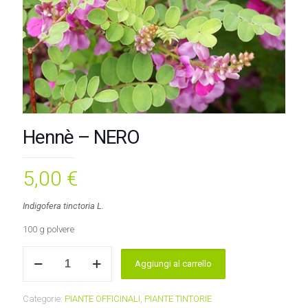
Hennè – NERO
5,00
€
Indigofera tinctoria L.
100 g polvere
Hennè
Aggiungi al carrello
-
NERO
quantità
Categorie:
PIANTE OFFICINALI
,
PIANTE TINTORIE