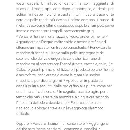
vostri capelli. Un infuso di camomilla, con l’aggiunta di
succo di limone, applicato dopo lo shampoo, è ideale per
schiarire i capelli biondi e castani. Un infuso a base di tè
nero e cipolle rende più deciso il colore castano. Il succo di
mela, usato come ultimo risciacquo dopo lo shampoo, serve
invece a contrastare i capelli precocemente grigi.
* Versare l’henné in una tazza di vetro, preferibilmente. *
Aggiungere dell’acqua molto calda e mescolare fino ad
ottenere un impasto non troppo consistente. * Per evitare le
macchie di henné sul viso e sulla pelle, impregnare del
cotone di olio d’oliva e ungere le zone che rischiano di
macchiarsi al contatto con l’henné (fronte, orecchie, collo,…) *
Calzare guanti prima di utilizzare il prodotto perché l’henné
è molto forte, rischiereste d’avere le mani e le unghie
macchiate per diversi giorni. * Applicare l’impasto sui
capelli puliti e asciutti, dalle radici fino alle punte, come per
una tintura tradizionale. * In seguito, lasciate agire per un
tempo che può variare da mezz’ora a cinque ore secondo
l’intensità del colore desiderato. * Poi procedere a un
risciacquo abbondante e a un lavaggio con shampoo
delicato.
Oppure: * Versare l’henné in un contenitore. * Aggiungere
del thè nero (serve per dare lucentezza al capello). *