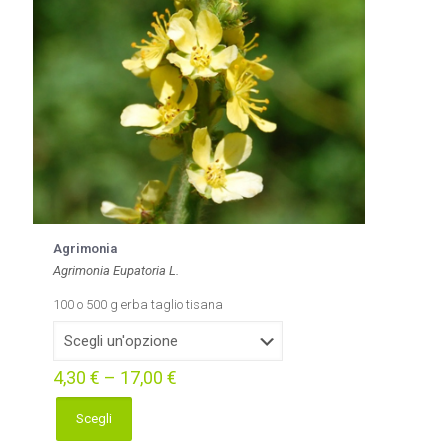
scelte
nella
pagina
del
prodotto
Agrimonia
Agrimonia Eupatoria L.
100 o 500 g erba taglio tisana
4,30
€
–
17,00
€
Scegli
Questo
prodotto