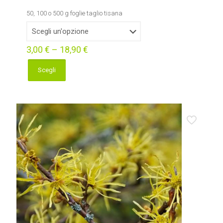
50, 100 o 500 g foglie taglio tisana
3,00
€
–
18,90
€
Scegli
Questo
prodotto
ha
più
varianti.
Le
opzioni
possono
essere
scelte
nella
pagina
del
prodotto