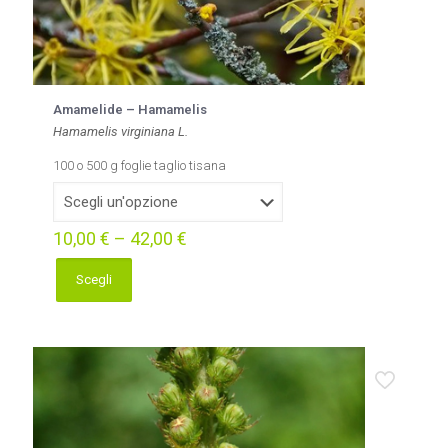
Amamelide – Hamamelis
Hamamelis virginiana L.
100 o 500 g foglie taglio tisana
10,00
€
–
42,00
€
Scegli
Questo
prodotto
ha
più
varianti.
Le
opzioni
possono
essere