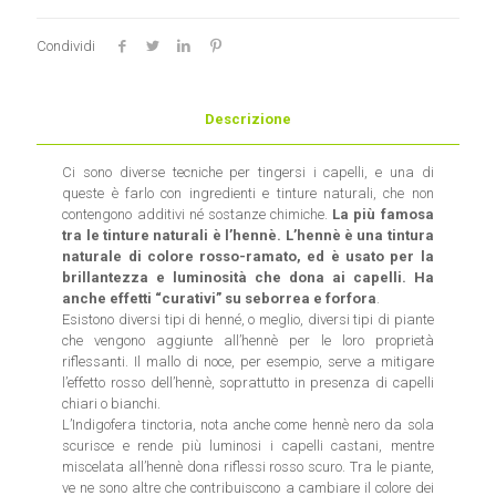
Condividi
Descrizione
Ci sono diverse tecniche per tingersi i capelli, e una di
queste è farlo con ingredienti e tinture naturali, che non
contengono additivi né sostanze chimiche.
La più famosa
tra le tinture naturali è l’hennè. L’hennè è una tintura
naturale di colore rosso-ramato, ed è usato per la
brillantezza e luminosità che dona ai capelli. Ha
anche effetti “curativi” su seborrea e forfora
.
Esistono diversi tipi di henné, o meglio, diversi tipi di piante
che vengono aggiunte all’hennè per le loro proprietà
riflessanti. Il mallo di noce, per esempio, serve a mitigare
l’effetto rosso dell’hennè, soprattutto in presenza di capelli
chiari o bianchi.
L’Indigofera tinctoria, nota anche come hennè nero da sola
scurisce e rende più luminosi i capelli castani, mentre
miscelata all’hennè dona riflessi rosso scuro. Tra le piante,
ve ne sono altre che contribuiscono a cambiare il colore dei