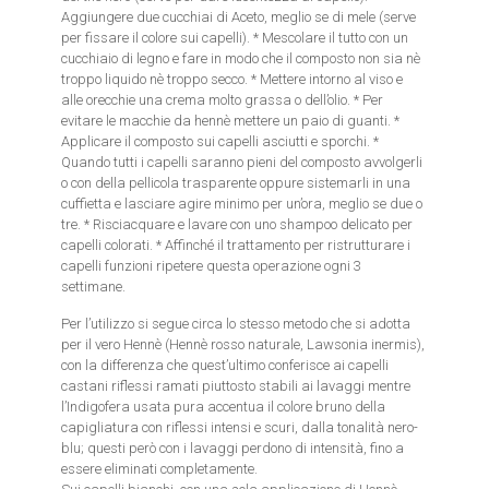
Aggiungere due cucchiai di Aceto, meglio se di mele (serve
per fissare il colore sui capelli). * Mescolare il tutto con un
cucchiaio di legno e fare in modo che il composto non sia nè
troppo liquido nè troppo secco. * Mettere intorno al viso e
alle orecchie una crema molto grassa o dell’olio. * Per
evitare le macchie da hennè mettere un paio di guanti. *
Applicare il composto sui capelli asciutti e sporchi. *
Quando tutti i capelli saranno pieni del composto avvolgerli
o con della pellicola trasparente oppure sistemarli in una
cuffietta e lasciare agire minimo per un’ora, meglio se due o
tre. * Risciacquare e lavare con uno shampoo delicato per
capelli colorati. * Affinché il trattamento per ristrutturare i
capelli funzioni ripetere questa operazione ogni 3
settimane.
Per l’utilizzo si segue circa lo stesso metodo che si adotta
per il vero Hennè (Hennè rosso naturale, Lawsonia inermis),
con la differenza che quest’ultimo conferisce ai capelli
castani riflessi ramati piuttosto stabili ai lavaggi mentre
l’Indigofera usata pura accentua il colore bruno della
capigliatura con riflessi intensi e scuri, dalla tonalità nero-
blu; questi però con i lavaggi perdono di intensità, fino a
essere eliminati completamente.