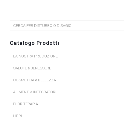
ha
più
varianti.
Le
CERCA PER DISTURBO O DISAGIO
opzioni
possono
essere
Catalogo Prodotti
scelte
nella
LA NOSTRA PRODUZIONE
pagina
del
prodotto
SALUTE e BENESSERE
COSMETICA e BELLEZZA
ALIMENTI e INTEGRATORI
FLORITERAPIA
LIBRI