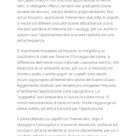
Sui capelli bianchi, con una sola applicazione di Hennè
nero, si ottengono riflessi variabili dal giallognolo (come
avviene nei tessuti), che poi diventa grigio-verdastro, fino
ad un bluastro; applicando l’Hennè nero due volte di seguito
si riesce ad ottenere una colorazione abbastanza scura,
che però perderà di intensità con i lavaggi, per cui anche in
questo caso l’applicazione dovrà essere ripetuta con una
certa frequenza.
E’ importante miscelare all’impasto di Indigofera un
cucchiaino di sale, per favorire il fissaggio del colore, a
differenza dell’Hennè rosso naturale, Lawsonia inermis, che
necessita di un ambiente acido, per cui lo si mescola con
limone o aceto, o anche yogurt se i capelli sono secchi.
Alcuni aggiungono all’Hennè nero anche del bianco d’uovo
leggermente sbattuto, per rendere più omogeneo l’impasto
e facilitarne l’applicazione sulla capigliatura. La
“pappetta” così preparata si lascia ossidare circa 15
minuti mescolandola di tanto in tanto, finché raggiunge un
colore violetto, ed allora è pronta per l’applicazione.
Il colore ottenuto sui capelli con l’Hennè nero, dopo il
lavaggio e l’asciugatura, trascorse alcune ore, continua ad
ossidarsi all’aria tendendo a scurire ulteriormente, per cui il