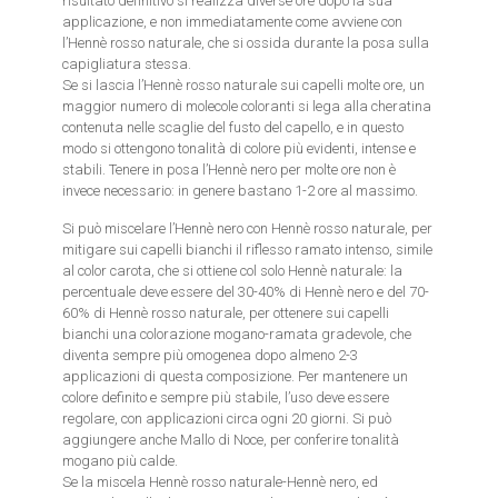
risultato definitivo si realizza diverse ore dopo la sua
applicazione, e non immediatamente come avviene con
l’Hennè rosso naturale, che si ossida durante la posa sulla
capigliatura stessa.
Se si lascia l’Hennè rosso naturale sui capelli molte ore, un
maggior numero di molecole coloranti si lega alla cheratina
contenuta nelle scaglie del fusto del capello, e in questo
modo si ottengono tonalità di colore più evidenti, intense e
stabili. Tenere in posa l’Hennè nero per molte ore non è
invece necessario: in genere bastano 1-2 ore al massimo.
Si può miscelare l’Hennè nero con Hennè rosso naturale, per
mitigare sui capelli bianchi il riflesso ramato intenso, simile
al color carota, che si ottiene col solo Hennè naturale: la
percentuale deve essere del 30-40% di Hennè nero e del 70-
60% di Hennè rosso naturale, per ottenere sui capelli
bianchi una colorazione mogano-ramata gradevole, che
diventa sempre più omogenea dopo almeno 2-3
applicazioni di questa composizione. Per mantenere un
colore definito e sempre più stabile, l’uso deve essere
regolare, con applicazioni circa ogni 20 giorni. Si può
aggiungere anche Mallo di Noce, per conferire tonalità
mogano più calde.
Se la miscela Hennè rosso naturale-Hennè nero, ed