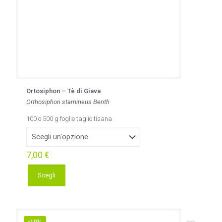
del
prodotto
Ortosiphon – Tè di Giava
Orthosiphon stamineus Benth
100 o 500 g foglie taglio tisana
7,00
€
Scegli
Questo
prodotto
ha
più
varianti.