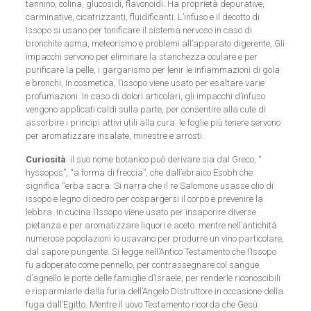
tannino, colina, glucosidi, flavonoidi. Ha proprietà depurative,
carminative, cicatrizzanti, fluidificanti. L’infuso e il decotto di
Issopo si usano per tonificare il sistema nervoso in caso di
bronchite asma, meteorismo e problemi all’apparato digerente, Gli
impacchi servono per eliminare la stanchezza oculare e per
purificare la pelle, i gargarismo per lenir le infiammazioni di gola
e bronchi, In cosmetica, l’issopo viene usato per esaltare varie
profumazioni. In caso di dolori articolari, gli impacchi d’infuso
vengono applicati caldi sulla parte, per consentire alla cute di
assorbire i principi attivi utili alla cura. le foglie più tenere servono
per aromatizzare insalate, minestre e arrosti.
Curiosità
: il suo nome botanico può derivare sia dal Greco, “
hyssopos”, “a forma di freccia”, che dall’ebraico Esobh che
significa “erba sacra. Si narra che il re Salomone usasse olio di
issopo e legno di cedro per cospargersi il corpo e prevenire la
lebbra. In cucina l’Issopo viene usato per insaporire diverse
pietanza e per aromatizzare liquori e aceto. mentre nell’antichità
numerose popolazioni lo usavano per produrre un vino particolare,
dal sapore pungente. Si legge nell’Antico Testamento che l’Issopo
fu adoperato come pennello, per contrassegnare col sangue
d’agnello le porte delle famiglie d’Israele, per renderle riconoscibili
e risparmiarle dalla furia dell’Angelo Distruttore in occasione della
fuga dall’Egitto. Mentre il uovo Testamento ricorda che Gesù