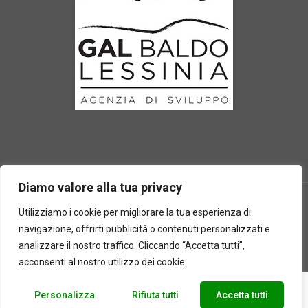
Diamo valore alla tua privacy
Utilizziamo i cookie per migliorare la tua esperienza di
navigazione, offrirti pubblicità o contenuti personalizzati e
2025 © Laboratorio d'erbe Sauro - P.IVA 05049760233. Tutti i
analizzare il nostro traffico. Cliccando “Accetta tutti”,
diritti riservati | Designed by
BEWEB
acconsenti al nostro utilizzo dei cookie.
Personalizza
Rifiuta tutti
Accetta tutti