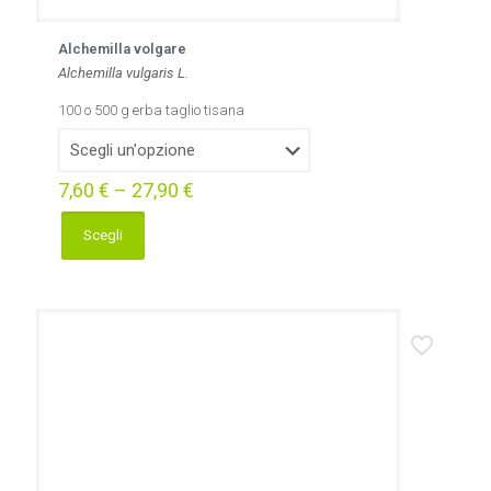
Alchemilla volgare
Alchemilla vulgaris L.
100 o 500 g erba taglio tisana
7,60
€
–
27,90
€
Scegli
Questo
prodotto
ha
più
varianti.
Le
opzioni
possono
essere
scelte
nella
pagina