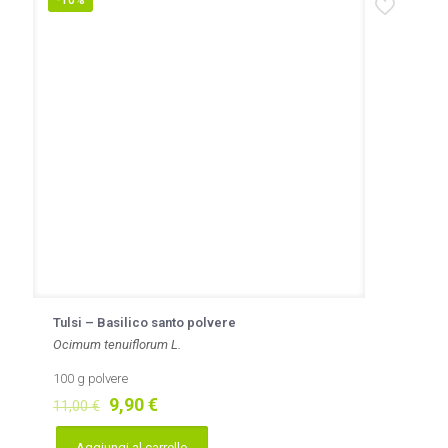
-10%
Le
opzioni
possono
essere
scelte
nella
pagina
del
prodotto
Tulsi – Basilico santo polvere
Ocimum tenuiflorum L.
100 g polvere
Il
Il
9,90
€
11,00
€
prezzo
prezzo
originale
attuale
Aggiungi al carrello