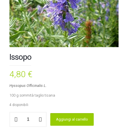
Issopo
4,80
€
Hyssopus Officinalis L.
100 g sommità taglio tisana
4 disponibili
Issopo
Aggiungi al carrello
quantità