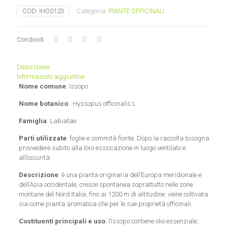
COD:
IHO0123
Categoria:
PIANTE OFFICINALI
Condividi
Descrizione
Informazioni aggiuntive
Nome comune
: Issopo
Nome botanico
: Hyssopus officinalis L.
Famiglia
: Labiatae
Parti utilizzate
: foglie e sommità fiorite. Dopo la raccolta bisogna
provvedere subito alla loro essiccazione in luogo ventilato e
all’oscurità.
Descrizione
: è una pianta originaria dell’Europa meridionale e
dell’Asia occidentale, cresce spontanea soprattutto nelle zone
montane del Nord Italia, fino ai 1200 m di altitudine. viene coltivata
sia come pianta aromatica che per le sue proprietà officinali.
Costituenti principali e uso
: l’Issopo contiene olio essenziale,