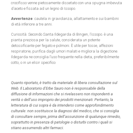
crocifisso venne pietosamente dissetato con una spugna imbevuta
d’aceto e fissata ad un legno di Issopo.
Avvertenze
: cautela in gravidanza, allattamento e sui bambini
di età inferiore a tre anni.
Curiosità: Secondo Santa Ildegarda di Bingen, l’
issopo
. è una
pianta preziosa per la salute, considerata un potente
detossificante per fegato e polmoni. È utile per tosse, affezioni
respiratorie, purifica dagli umori malati e migliora la digestione.
Ildegarda ne consiglia l’uso frequente nella dieta, preferibilmente
cotto, o in un elisir specifico
Quanto riportato, è tratto da materiale di libera consultazione sul
Web. Il Laboratorio d’Erbe Sauro non è responsabile della
diffusione di informazioni che si rivelassero non rispondenti a
verità o dell’uso improprio dei prodotti menzionati. Pertanto, la
letteratura di cui sopra è da intendersi come approfondimento
culturale: non sostituisce la diagnosi del medico, che si consiglia
di consultare sempre, prima dell’assunzione di qualunque rimedio,
soprattutto in presenza di patologie o disturbi contro i quali si
stiano assumendo altri farmaci.