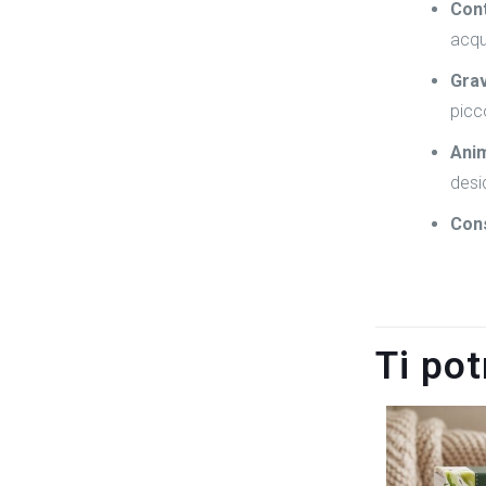
Cont
acqu
Grav
picc
Anim
desid
Con
Ti po