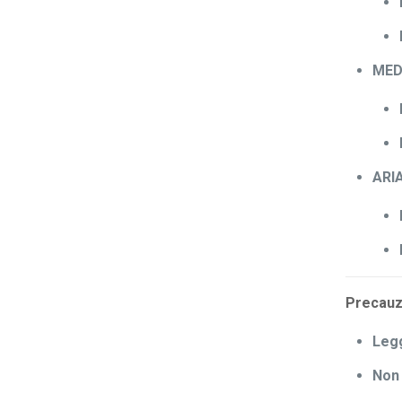
MEDI
ARIA
Precauz
Legg
Non 