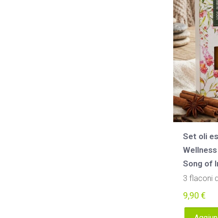
Set oli e
Wellness
Song of I
3 flaconi 
9,90
€
Aggiung