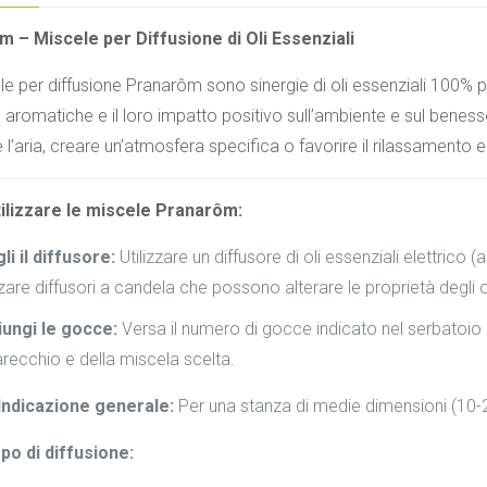
 – Miscele per Diffusione di Oli Essenziali
e per diffusione Pranarôm sono sinergie di oli essenziali 100% pu
 aromatiche e il loro impatto positivo sull’ambiente e sul beness
e l’aria, creare un’atmosfera specifica o favorire il rilassamento 
ilizzare le miscele Pranarôm:
li il diffusore:
Utilizzare un diffusore di oli essenziali elettrico 
izzare diffusori a candela che possono alterare le proprietà degli o
ungi le gocce:
Versa il numero di gocce indicato nel serbatoio d
recchio e della miscela scelta.
Indicazione generale:
Per una stanza di medie dimensioni (10-
o di diffusione: