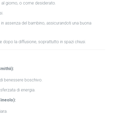
te al giorno, o come desiderato.
i.
i) in assenza del bambino, assicurandoti una buona
dopo la diffusione, soprattutto in spazi chiusi.
ithii):
 di benessere boschivo.
a sferzata di energia.
ineolo):
iara.