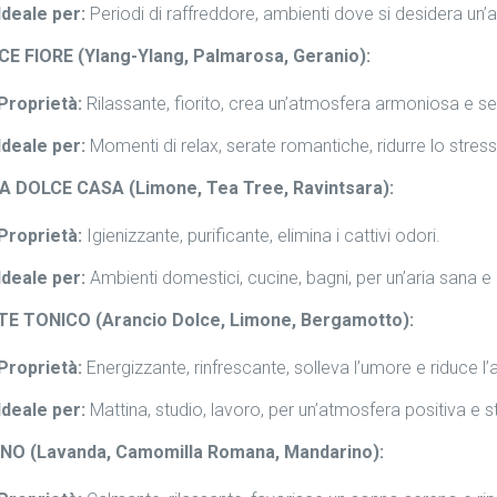
Ideale per:
Periodi di raffreddore, ambienti dove si desidera un’ar
E FIORE (Ylang-Ylang, Palmarosa, Geranio):
Proprietà:
Rilassante, fiorito, crea un’atmosfera armoniosa e se
Ideale per:
Momenti di relax, serate romantiche, ridurre lo stress
A DOLCE CASA (Limone, Tea Tree, Ravintsara):
Proprietà:
Igienizzante, purificante, elimina i cattivi odori.
Ideale per:
Ambienti domestici, cucine, bagni, per un’aria sana e p
TE TONICO (Arancio Dolce, Limone, Bergamotto):
Proprietà:
Energizzante, rinfrescante, solleva l’umore e riduce l’
Ideale per:
Mattina, studio, lavoro, per un’atmosfera positiva e s
NO (Lavanda, Camomilla Romana, Mandarino):