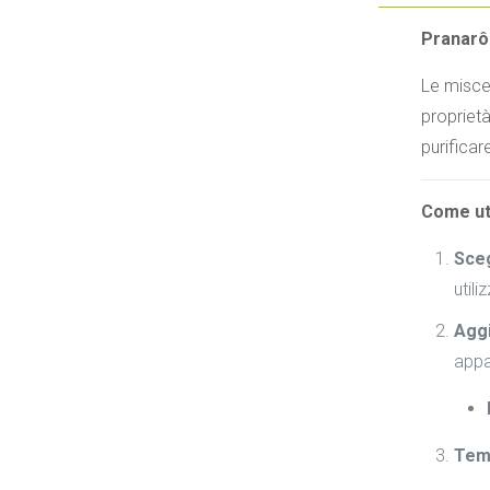
Pranarôm
Le miscel
proprietà
purificar
Come ut
Sceg
util
Aggi
appa
Temp