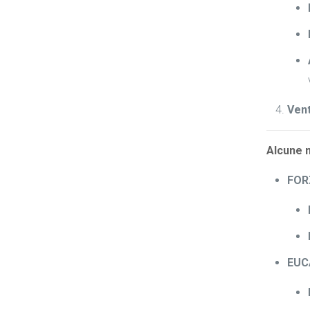
Vent
Alcune m
FORZ
EUCA