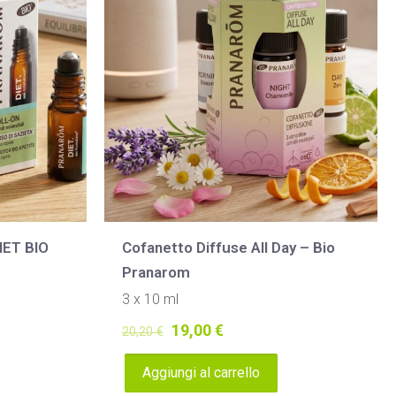
IET BIO
Cofanetto Diffuse All Day – Bio
Pranarom
3 x 10 ml
Il
Il
19,00
€
20,20
€
prezzo
prezzo
Aggiungi al carrello
originale
attuale