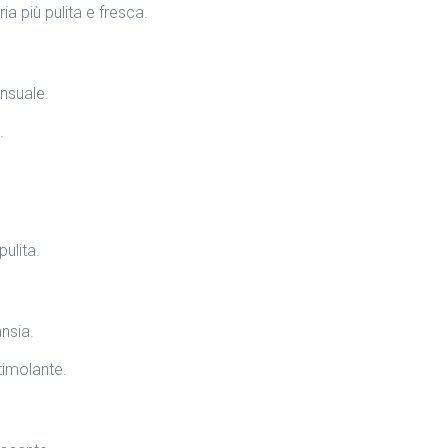
ia più pulita e fresca.
nsuale.
.
ulita.
ansia.
timolante.