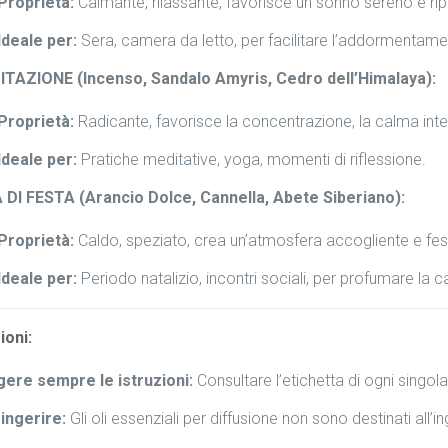
Proprietà:
Calmante, rilassante, favorisce un sonno sereno e ri
Ideale per:
Sera, camera da letto, per facilitare l’addormentame
TAZIONE (Incenso, Sandalo Amyris, Cedro dell’Himalaya):
Proprietà:
Radicante, favorisce la concentrazione, la calma interio
Ideale per:
Pratiche meditative, yoga, momenti di riflessione.
 DI FESTA (Arancio Dolce, Cannella, Abete Siberiano):
Proprietà:
Caldo, speziato, crea un’atmosfera accogliente e fe
Ideale per:
Periodo natalizio, incontri sociali, per profumare la c
ioni:
ere sempre le istruzioni:
Consultare l’etichetta di ogni singo
ingerire:
Gli oli essenziali per diffusione non sono destinati all’i