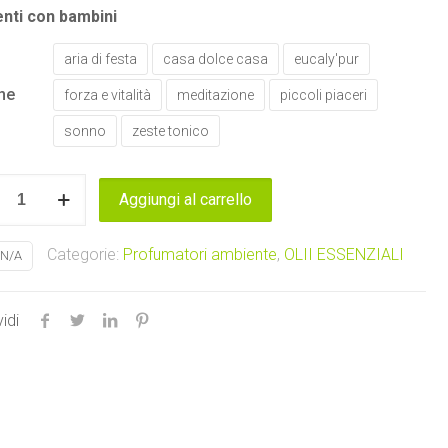
nti con bambini
aria di festa
casa dolce casa
eucaly'pur
ne
forza e vitalità
meditazione
piccoli piaceri
sonno
zeste tonico
Aggiungi al carrello
SIONE
le
Categorie:
Profumatori ambiente
,
OLII ESSENZIALI
N/A
idi
iali
arom
tà