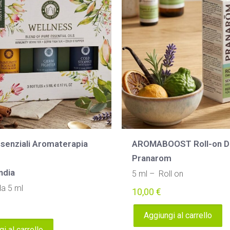
ssenziali Aromaterapia
AROMABOOST Roll-on D
Pranarom
ndia
5 ml – Roll on
da 5 ml
10,00
€
Aggiungi al carrello
i al carrello