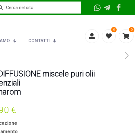
0
0
IAMO
CONTATTI
DIFFUSIONE miscele puri olii
enziali
narom
,90
€
icazione
samento