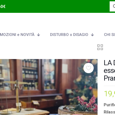
60€
MOZIONI e NOVITÀ
DISTURBO o DISAGIO
CHI S
LA 
ess
Pra
19
Purif
Rilas