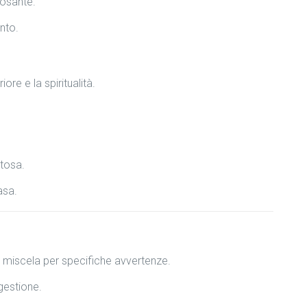
posante.
nto.
re e la spiritualità.
stosa.
asa.
la miscela per specifiche avvertenze.
ngestione.