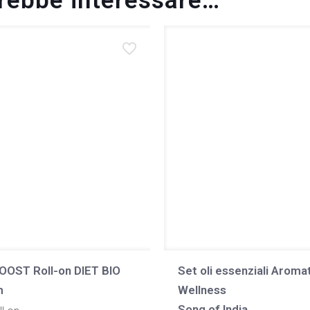
trebbe interessare…
OST Roll-on DIET BIO
Set oli essenziali Aroma
m
Wellness
Song of India