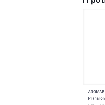
Ti po
AROMABO
Pranaro