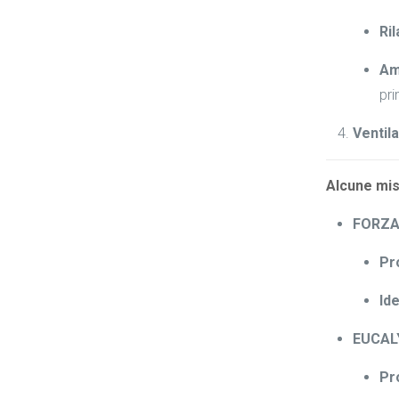
Ri
Am
pri
Ventil
Alcune misc
FORZA 
Pr
Ide
EUCALY
Pr