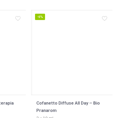
-6%
terapia
Cofanetto Diffuse All Day – Bio
Pranarom