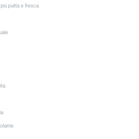
più pulita e fresca.
uale.
ita.
ia.
olante.