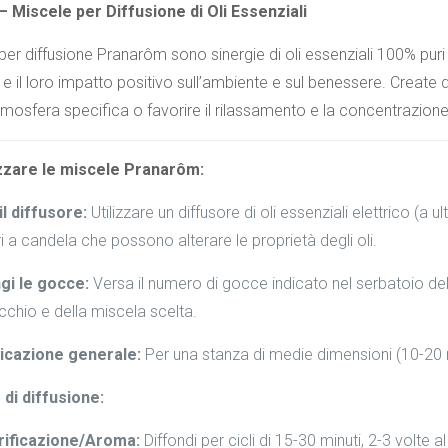
 Miscele per Diffusione di Oli Essenziali
er diffusione Pranarôm sono sinergie di oli essenziali 100% puri 
 il loro impatto positivo sull’ambiente e sul benessere. Create da
tmosfera specifica o favorire il rilassamento e la concentrazione
zzare le miscele Pranarôm:
il diffusore:
Utilizzare un diffusore di oli essenziali elettrico (a 
ri a candela che possono alterare le proprietà degli oli.
gi le gocce:
Versa il numero di gocce indicato nel serbatoio del 
chio e della miscela scelta.
dicazione generale:
Per una stanza di medie dimensioni (10-20 
di diffusione:
rificazione/Aroma:
Diffondi per cicli di 15-30 minuti, 2-3 volte 