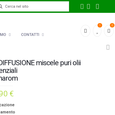
1
0
AMO
CONTATTI
DIFFUSIONE miscele puri olii
enziali
narom
,90
€
icazione
samento