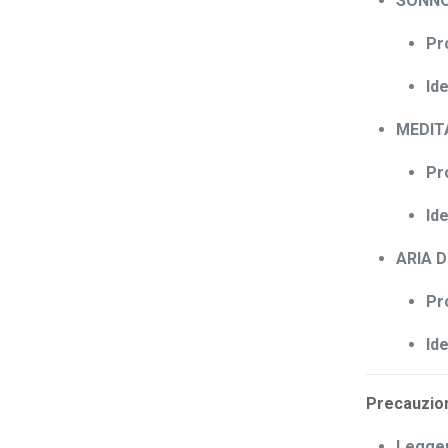
SONNO 
Pr
Ide
MEDITA
Pr
Ide
ARIA D
Pr
Ide
Precauzion
Legger