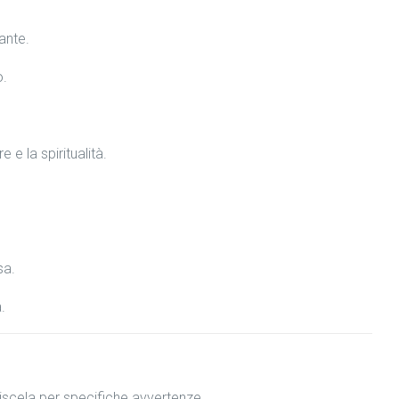
ante.
o.
e la spiritualità.
sa.
.
miscela per specifiche avvertenze.