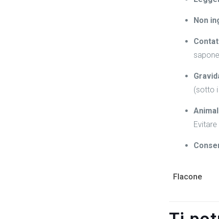
Non in
Contat
sapone 
Gravid
(sotto 
Animal
Evitare 
Conser
Flacone