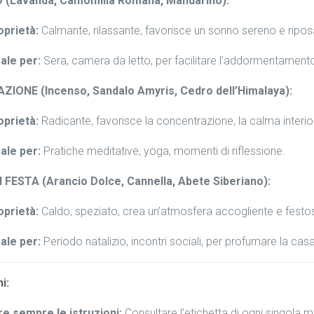
(Lavanda, Camomilla Romana, Mandarino):
oprietà:
Calmante, rilassante, favorisce un sonno sereno e ripos
ale per:
Sera, camera da letto, per facilitare l’addormentament
ZIONE (Incenso, Sandalo Amyris, Cedro dell’Himalaya):
oprietà:
Radicante, favorisce la concentrazione, la calma interiore 
ale per:
Pratiche meditative, yoga, momenti di riflessione.
I FESTA (Arancio Dolce, Cannella, Abete Siberiano):
oprietà:
Caldo, speziato, crea un’atmosfera accogliente e festo
ale per:
Periodo natalizio, incontri sociali, per profumare la casa
i:
e sempre le istruzioni:
Consultare l’etichetta di ogni singola 