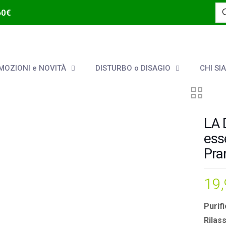
60€
OZIONI e NOVITÀ
DISTURBO o DISAGIO
CHI SI
LA 
ess
Pra
19
Purif
Rilas