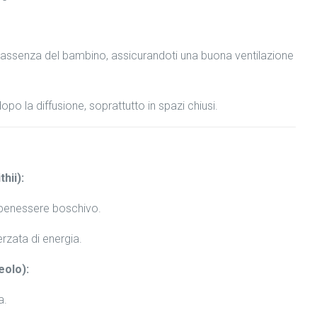
in assenza del bambino, assicurandoti una buona ventilazione
o la diffusione, soprattutto in spazi chiusi.
hii):
 benessere boschivo.
ferzata di energia.
eolo):
a.