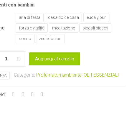
nti con bambini
aria di festa
casa dolce casa
eucaly'pur
ne
forza e vitalità
meditazione
piccoli piaceri
sonno
zeste tonico
Aggiungi al carrello
SIONE
le
Categorie:
Profumatori ambiente
,
OLII ESSENZIALI
N/A
idi
iali
arom
tà