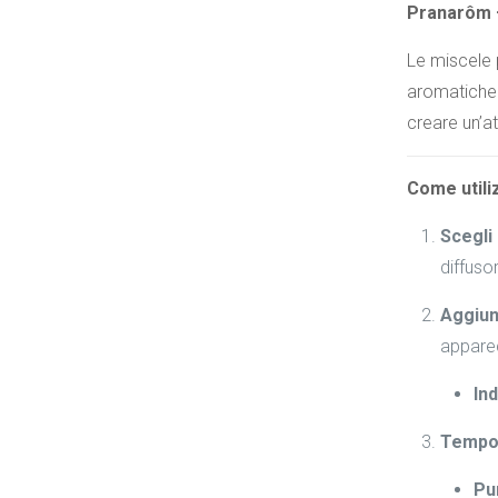
Pranarôm –
Le miscele p
aromatiche e
creare un’a
Come utili
Scegli 
diffuso
Aggiun
apparec
In
Tempo 
Pu