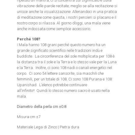
ripetuto un mantra, ci si concentra sul significato e sulla
vibrazione delle parole recitate; meglio se alla recitazione si
unisce anche la visualizzazione. Allenandoci in una pratica
di meditazione come questa, i nostri pensieri si placano e il
nostro corpo si rilassa. Al giorno d’oggi, una mala viene
anche indossata come semplice accessorio.
Perché 108?
I Mala hanno 108 grani perché questo numero ha un
grande significato scientifico nelle tradizioni indù e
buddiste. La circonferenza del sole moltiplicata per 108 è
la distanza tra il sole e la Terra e lo stesso vale per la Luna
e la Terra. Inoltre, ci sono 108 nadi o canali energetici nel
corpo. Ci sono 54 lettere sanscrite, sia maschili che
femminili, per un totale di 108. Ci sono 108 Purana e 108
Upanishad. L’elenco potrebbe continuare
all’infinito!! Quindi lo stesso numero sacro è usato nella
mala.
Diametro della perla cm ±0.8
Misura cm ±7
Materiale Lega di Zinco | Pietra dura