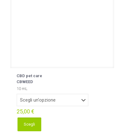
CBD pet care
CBWEED
10 mL
25,00
€
Scegli
Questo
prodotto
ha