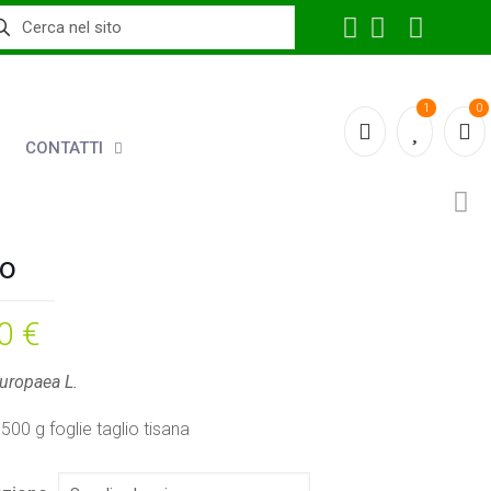
1
0
CONTATTI
vo
60
€
uropaea L.
500 g foglie taglio tisana