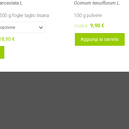
anceolata L.
Ocimum tenuiflorum L.
500 g foglie taglio tisana
100 g polvere
Il
Il
9,90
€
11,00
€
prezzo
prezzo
18,90
€
Aggiungi al carrello
originale
attuale
era:
è:
11,00 €.
9,90 €.