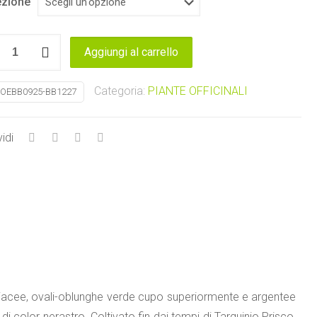
zione
Aggiungi al carrello
tà
Categoria:
PIANTE OFFICINALI
OEBB0925-BB1227
idi
coriacee, ovali-oblunghe verde cupo superiormente e argentee
a di color nerastro. Coltivato fin dai tempi di Tarquinio Prisco,