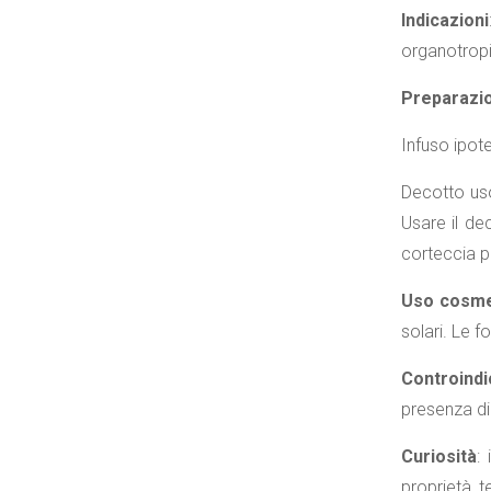
Indicazioni
organotropis
Preparazio
Infuso ipote
Decotto uso
Usare il de
corteccia pu
Uso cosme
solari. Le f
Controindi
presenza di 
Curiosità
:
proprietà t