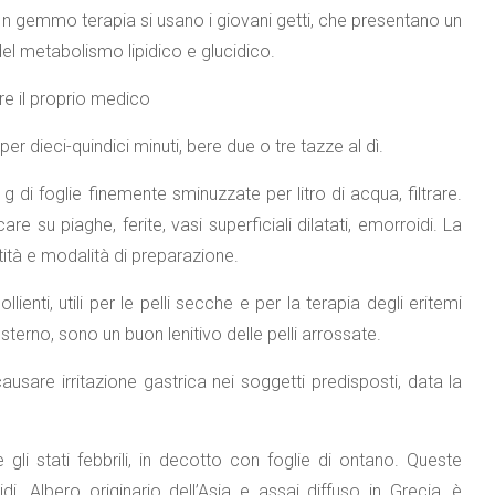
 In gemmo terapia si usano i giovani getti, che presentano un
del metabolismo lipidico e glucidico.
re il proprio medico
er dieci-quindici minuti, bere due o tre tazze al dì.
di foglie finemente sminuzzate per litro di acqua, filtrare.
su piaghe, ferite, vasi superficiali dilatati, emorroidi. La
ntità e modalità di preparazione.
ollienti, utili per le pelli secche e per la terapia degli eritemi
esterno, sono un buon lenitivo delle pelli arrossate.
 causare irritazione gastrica nei soggetti predisposti, data la
gli stati febbrili, in decotto con foglie di ontano. Queste
i. Albero originario dell’Asia e assai diffuso in Grecia, è