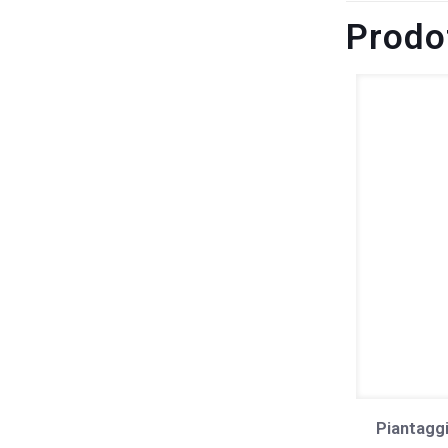
Prodot
Piantagg