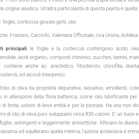
le origine asiatica. Un’altra particolarità di questa pianta è quella 
e
: foglie, corteccia giovani getti, olio.
che: Frassino, Carciofo, Valeriana Officinale, Uva Ursina, Achillea
 principali
: le foglie e la corteccia contengono acido oleano
nenolide, acidi organici, composti chinonici, zuccheri, tannini, manni
i: contiene anche ac. arachidico, fitosterolo, clorofilla, diast
osteroli, ed alcooli triterpenici.
 l’olio di oliva ha proprietà depurative, lassative, emollienti, colec
in alterazioni della flora batterica, come olio lubrificante per 
di ferite, ustioni di lieve entità e per la psoriasi. Ha una non dis
 di olio di oliva puro sviluppano circa 830 calorie. E’ un buon emo
fughe, astringenti e leggermente antisettiche. Attivano la diure
assima ed equilibrano quella minima; l’azione ipotensiva é immedi