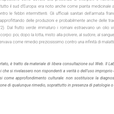
n tutto il sud d’Europa: era noto anche come pianta medicinale 
ontro le febbri intermittenti. Gli ufficiali sanitari dell’armata 
 approfittando delle produzioni e probabilmente anche delle tradi
72). Dal frutto verde immaturo i romani estraevano un olio v
corpo: poi, dopo la lotta, misto alla polvere, al sudore, al sangue l
servava come rimedio preziosissimo contro una infinità di malatti
tato, è tratto da materiale di libera consultazione sul Web. Il L
 che si rivelassero non rispondenti a verità o dell’uso improprio d
si come approfondimento culturale: non sostituisce la diagnos
one di qualunque rimedio, soprattutto in presenza di patologie o 