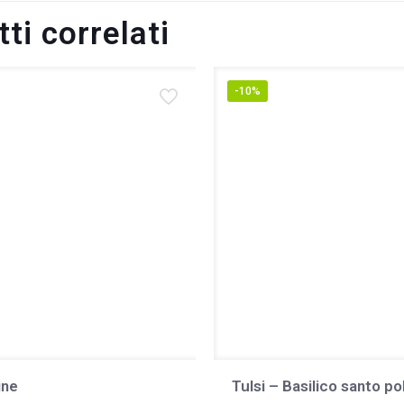
ti correlati
-10%
ine
Tulsi – Basilico santo po