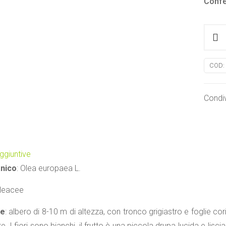
Confe
Olivo
quanti
COD:
Condiv
ggiuntive
nico
: Olea europaea L.
Oleacee
ne
: albero di 8-10 m di altezza, con tronco grigiastro e foglie 
e. I fiori sono bianchi, il frutto è una piccola drupa lucida e lisci