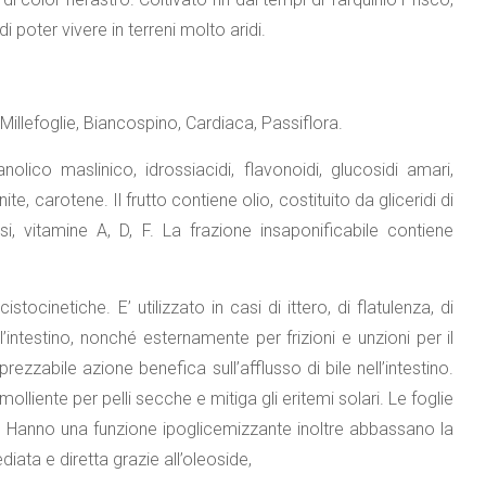
di poter vivere in terreni molto aridi.
 Millefoglie, Biancospino, Cardiaca, Passiflora.
lico maslinico, idrossiacidi, flavonoidi, glucosidi amari,
te, carotene. Il frutto contiene olio, costituito da gliceridi di
asi, vitamine A, D, F. La frazione insaponificabile contiene
istocinetiche. E’ utilizzato in casi di ittero, di flatulenza, di
l’intestino, nonché esternamente per frizioni e unzioni per il
prezzabile azione benefica sull’afflusso di bile nell’intestino.
lliente per pelli secche e mitiga gli eritemi solari. Le foglie
si. Hanno una funzione ipoglicemizzante inoltre abbassano la
ata e diretta grazie all’oleoside,