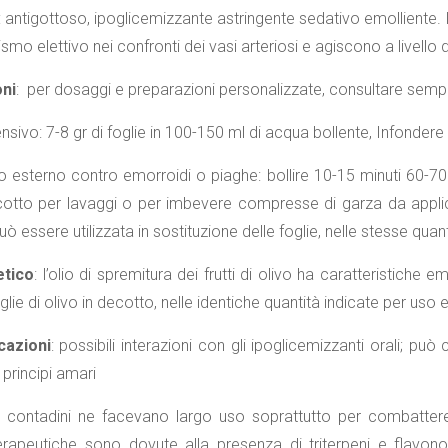
: antigottoso, ipoglicemizzante astringente sedativo emolliente.
mo elettivo nei confronti dei vasi arteriosi e agiscono a livello 
ni
: per dosaggi e preparazioni personalizzate, consultare semp
nsivo: 7-8 gr di foglie in 100-150 ml di acqua bollente, Infondere p
 esterno contro emorroidi o piaghe: bollire 10-15 minuti 60-70 g 
cotto per lavaggi o per imbevere compresse di garza da applicare 
ò essere utilizzata in sostituzione delle foglie, nelle stesse qua
tico
: l’olio di spremitura dei frutti di olivo ha caratteristiche em
oglie di olivo in decotto, nelle identiche quantità indicate per uso 
cazioni
: possibili interazioni con gli ipoglicemizzanti orali; può
principi amari
 i contadini ne facevano largo uso soprattutto per combattere 
erapeutiche sono dovute alla presenza di triterpeni e flavonoid