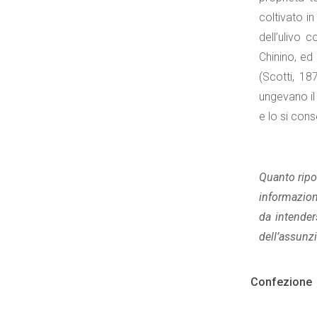
coltivato i
dell’ulivo c
Chinino, ed
(Scotti, 18
ungevano il 
e lo si con
Quanto ripor
informazioni
da intender
dell’assunzi
Confezione