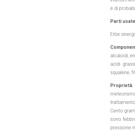
è di probabi
Parti usat
Erbe sinergi
Componenti
alcaloidi, e
acidi grass
squalene, fit
Proprietà
:
meteorismo, 
trattamento 
Cento grammi
sono febbri
pressione m