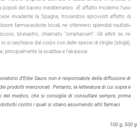
ai popoli del bacino mediterraneo. «È affatto moderno l’uso
francese invadente la Spagna, trovandosi sprovvisti affatto di
zioni farmaceutiche locali, ne ottennero splendidi risultati»
iscoso, brunastro, chiamato “omphacium”. Gli atleti se ne
o si raschiava dal corpo con delle specie di striglie (strigili),
e, principalmente la scabbia e l’alopecia.
aboratorio d’Erbe Sauro non è responsabile della diffusione di
ei prodotti menzionati. Pertanto, la letteratura di cui sopra è
i del medico, che si consiglia di consultare sempre, prima
disturbi contro i quali si stiano assumendo altri farmaci
100 g, 500 g