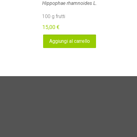
Hippophae rhamnoides L.
100 g frutti
15,00
€
Aggiungi al carrello