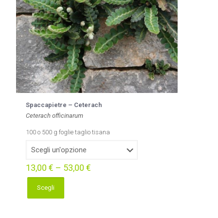
Spaccapietre – Ceterach
Ceterach officinarum
100 o 500 g foglie taglio tisana
13,00
€
–
53,00
€
Scegli
Questo
prodotto
ha