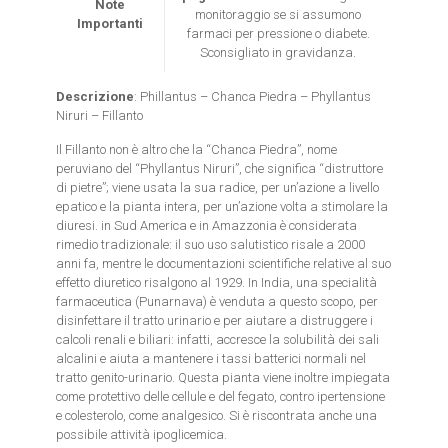
Note
monitoraggio se si assumono
Importanti
farmaci per pressione o diabete.
Sconsigliato in gravidanza.
Descrizione
: Phillantus – Chanca Piedra – Phyllantus
Niruri – Fillanto
Il Fillanto non è altro che la “Chanca Piedra”, nome
peruviano del “Phyllantus Niruri”, che significa “distruttore
di pietre”; viene usata la sua radice, per un’azione a livello
epatico e la pianta intera, per un’azione volta a stimolare la
diuresi. in Sud America e in Amazzonia è considerata
rimedio tradizionale: il suo uso salutistico risale a 2000
anni fa, mentre le documentazioni scientifiche relative al suo
effetto diuretico risalgono al 1929. In India, una specialità
farmaceutica (Punarnava) è venduta a questo scopo, per
disinfettare il tratto urinario e per aiutare a distruggere i
calcoli renali e biliari: infatti, accresce la solubilità dei sali
alcalini e aiuta a mantenere i tassi batterici normali nel
tratto genito-urinario. Questa pianta viene inoltre impiegata
come protettivo delle cellule e del fegato, contro ipertensione
e colesterolo, come analgesico. Si è riscontrata anche una
possibile attività ipoglicemica.