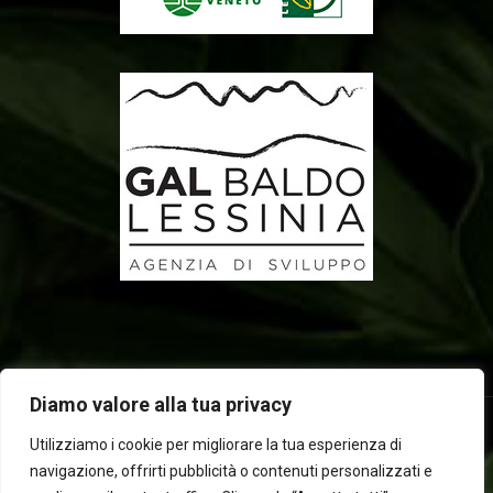
Diamo valore alla tua privacy
Utilizziamo i cookie per migliorare la tua esperienza di
navigazione, offrirti pubblicità o contenuti personalizzati e
2025 © Laboratorio d'erbe Sauro - P.IVA 05049760233. Tutti i