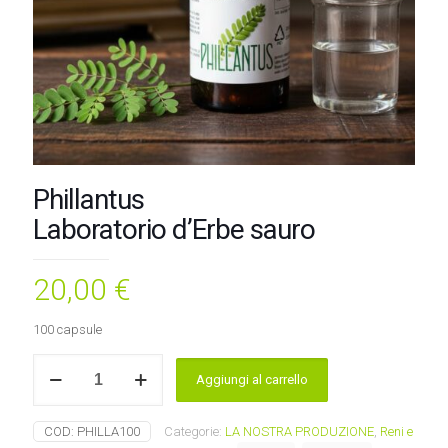
Phillantus
Laboratorio d’Erbe sauro
20,00
€
100 capsule
Phillantus
Aggiungi al carrello
Laboratorio
d'Erbe
sauro
COD:
PHILLA100
Categorie:
LA NOSTRA PRODUZIONE
,
Reni e
quantità