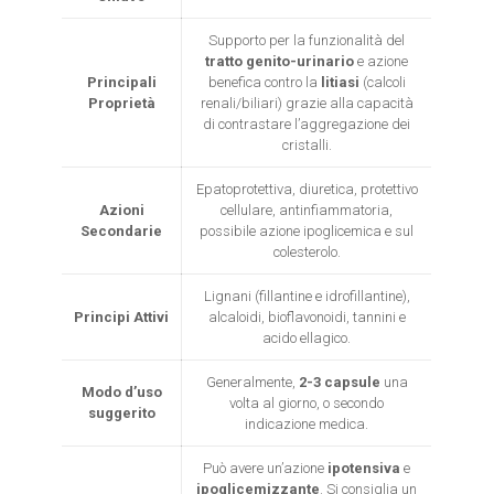
Supporto per la funzionalità del
tratto genito-urinario
e azione
Principali
benefica contro la
litiasi
(calcoli
Proprietà
renali/biliari) grazie alla capacità
di contrastare l’aggregazione dei
cristalli.
Epatoprotettiva, diuretica, protettivo
Azioni
cellulare, antinfiammatoria,
Secondarie
possibile azione ipoglicemica e sul
colesterolo.
Lignani (fillantine e idrofillantine),
Principi Attivi
alcaloidi, bioflavonoidi, tannini e
acido ellagico.
Generalmente,
2-3 capsule
una
Modo d’uso
volta al giorno, o secondo
suggerito
indicazione medica.
Può avere un’azione
ipotensiva
e
ipoglicemizzante
. Si consiglia un