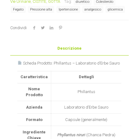
Vie Urinarie
,
CISTITE
,
GOTTA
Tag:
diuretico
Colesterolo
Fegato
Pressione alta
Ipertensione
analgesico
glicemica
Condividi
Descrizione
Scheda Prodotto: Phillantus – Laboratorio d’Erbe Sauro
Caratteristica
Dettagli
Nome
Phillantus
Prodotto
Azienda
Laboratorio d’Erbe Sauro
Formato
Capsule (generalmente)
Ingrediente
Phyllantus niruri
(Chanca Piedra)
Chiave