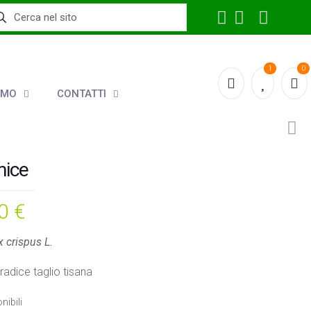
1
0
AMO
CONTATTI
ice
50
€
 crispus L.
radice taglio tisana
nibili