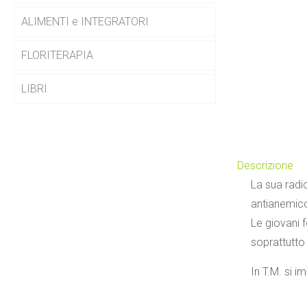
ALIMENTI e INTEGRATORI
FLORITERAPIA
LIBRI
Descrizione
La sua radic
antianemico,
Le giovani 
soprattutto 
In T.M. si 