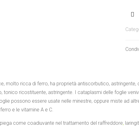
Rumi
quanti
Categ
Condiv
e, molto ricca di ferro, ha proprietà antiscorbutico, astringente,
 tonico ricostituente, astringente. I cataplasmi delle foglie veni
foglie possono essere usate nelle minestre, oppure miste ad altre
ferro e le vitamine A e C.
impiega come coadiuvante nel trattamento del raffreddore
,
laringi