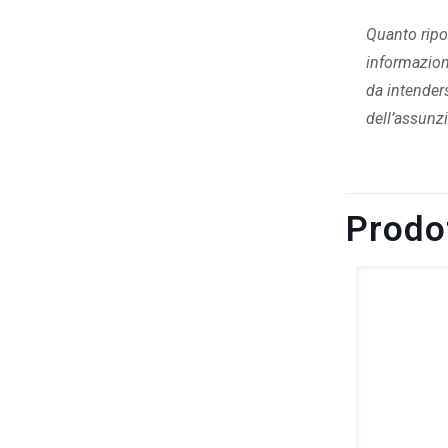
Quanto ripor
informazioni
da intender
dell’assunzi
Prodot