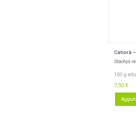
Catiorà –
Stachys re
100 g erba
7,50
€
Aggiung