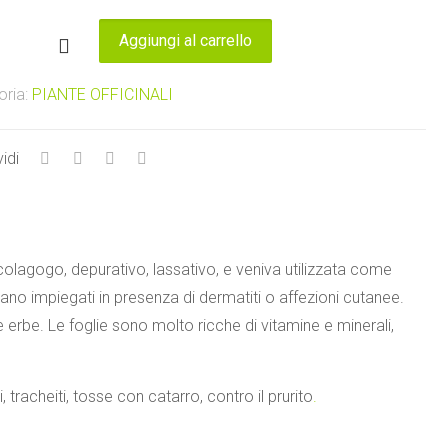
Aggiungi al carrello
ce
tà
oria:
PIANTE OFFICINALI
idi
 colagogo, depurativo, lassativo, e veniva utilizzata come
vano impiegati in presenza di dermatiti o affezioni cutanee.
 erbe. Le foglie sono molto ricche di vitamine e minerali,
ti, tracheiti, tosse con catarro, contro il prurito
.