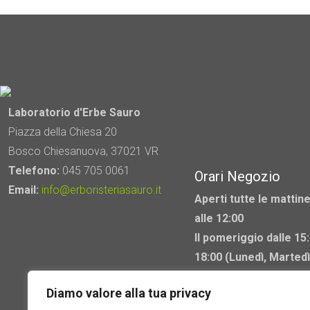
Laboratorio d'Erbe Sauro
Piazza della Chiesa 20
Bosco Chiesanuova, 37021 VR
Telefono:
045 705 0061
Orari Negozio
Email:
info@erboristeriasauro.it
Aperti tutte le mattine
alle 12:00
Il pomeriggio dalle 15:
18:00 (Lunedì, Martedì
Mercoledì chiuso)
Diamo valore alla tua privacy