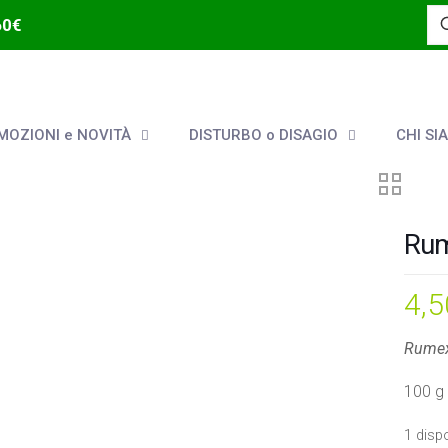
60€
OZIONI e NOVITÀ
DISTURBO o DISAGIO
CHI SI
Rum
4,
Rumex
100 g 
1 dispo