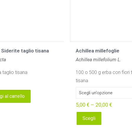
 Siderite taglio tisana
Achillea millefoglie
cta
Achillea millefolium L.
 taglio tisana
100 o 500 g erba con fiori 
tisana
i al carrello
5,00
€
–
20,00
€
Scegli
Questo
prodotto