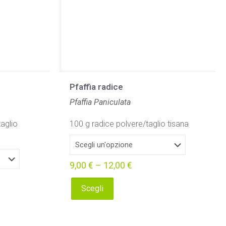
Pfaffia radice
Pfaffia Paniculata
taglio
100 g radice polvere/taglio tisana
9,00
€
–
12,00
€
Scegli
Questo
prodotto
ha