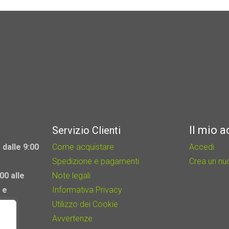
ha
più
varianti.
Le
opzioni
possono
essere
scelte
nella
Il mio 
Servizio Clienti
pagina
 dalle 9:00
Come acquistare
Accedi
del
Spedizione e pagamenti
Crea un n
prodotto
00 alle
Note legali
 e
Informativa Privacy
Utilizzo dei Cookie
Avvertenze