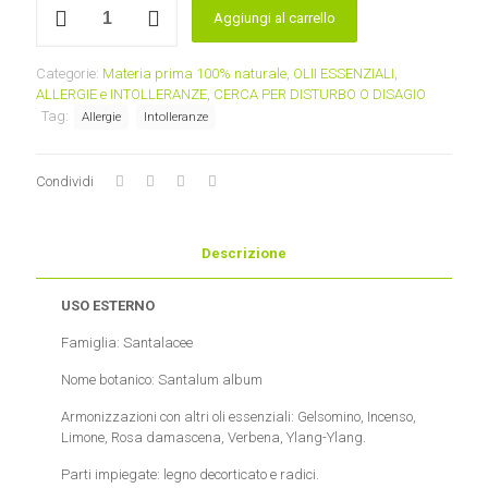
Aggiungi al carrello
(Santalum
album)
Olio
Categorie:
Materia prima 100% naturale
,
OLII ESSENZIALI
,
Essenziale
ALLERGIE e INTOLLERANZE
,
CERCA PER DISTURBO O DISAGIO
ricostituito
Tag:
Allergie
Intolleranze
quantità
Condividi
Descrizione
USO ESTERNO
Famiglia: Santalacee
Nome botanico: Santalum album
Armonizzazioni con altri oli essenziali: Gelsomino, Incenso,
Limone, Rosa damascena, Verbena, Ylang-Ylang.
Parti impiegate: legno decorticato e radici.