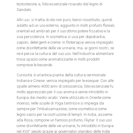
testosterone, e, l’olio essenziale ricavato dal legno di
Sandalo.
Altri usi: si tratta di olio non puro, bensì ricostituito, quindi
adatto ad un uso esterno, aggiunto in molti profumi floreali,
orientali ed ambrati per il suo ottimo potere fissativo e la
sua persistenza. In cosmetica si usa per dopobarba,
saponi, detergenti e creme. In fitoterapia veniva impiegato
come disinfettante delle vie urinarie, ma, ai giorni nostri, se
ne è persa la cultura del suo uso. Nell’industria alimentare
trova spazio come aromatizzante in molti prodotti
comprese le bevande.
Curiosità: è un’antica pianta della cultura cerimoniale
Indiana e Cinese: veniva impiegato per le esequie. Con alle
spalle almeno 4000 anni di conoscenza, l’olio essenziale fu
molto apprezzato per il suo aroma e venne introdotto in
Europa dai medici arabi. Viene utilizzato in Oriente come
incenso, nelle scuole di Yoga tantrico e si impiega da
sempre per l’imbalsamazione, come cosmetico e come
legno sacro per la costruzione di templi. In India, assieme
alla Rosa, compone un famoso profumo, l’Aytar. Il suo uso
come disinfettante delle vie urinarie, fu introdotto in Europa
nel XVII° secolo grazie ai governatori olandesi delle Indie