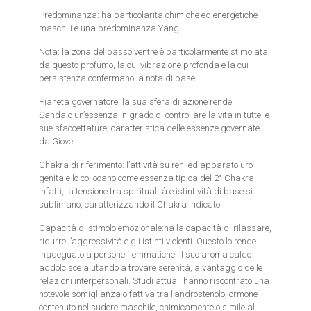
Predominanza: ha particolarità chimiche ed energetiche
maschili e una predominanza Yang.
Nota: la zona del basso ventre è particolarmente stimolata
da questo profumo, la cui vibrazione profonda e la cui
persistenza confermano la nota di base.
Pianeta governatore: la sua sfera di azione rende il
Sandalo un’essenza in grado di controllare la vita in tutte le
sue sfaccettature, caratteristica delle essenze governate
da Giove.
Chakra di riferimento: l’attività su reni ed apparato uro-
genitale lo collocano come essenza tipica del 2° Chakra.
Infatti, la tensione tra spiritualità e istintività di base si
sublimano, caratterizzando il Chakra indicato.
Capacità di stimolo emozionale:ha la capacità di rilassare,
ridurre l’aggressività e gli istinti violenti. Questo lo rende
inadeguato a persone flemmatiche. Il suo aroma caldo
addolcisce aiutando a trovare serenità, a vantaggio delle
relazioni interpersonali. Studi attuali hanno riscontrato una
notevole somiglianza olfattiva tra l’androstenolo, ormone
contenuto nel sudore maschile, chimicamente o simile al