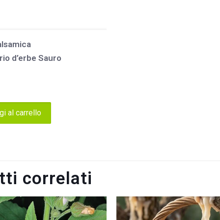
alsamica
rio d’erbe Sauro
i al carrello
ti correlati