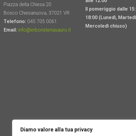
alle 12:00
Piazza della Chiesa 20
Il pomeriggio dalle 15:
Bosco Chiesanuova, 37021 VR
18:00 (Lunedì, Martedì
Telefono:
045 705 0061
Mercoledì chiuso)
Email:
info@erboristeriasauro.it
Diamo valore alla tua privacy