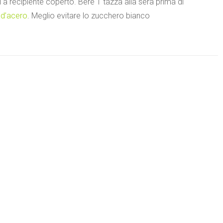
i a recipiente coperto. Bere 1 tazza alla sera prima di
 d’acero
. Meglio evitare lo zucchero bianco