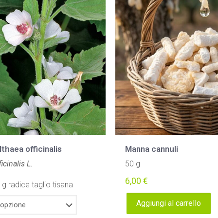
lthaea officinalis
Manna cannuli
icinalis L.
50 g
6,00
€
g radice taglio tisana
Aggiungi al carrello