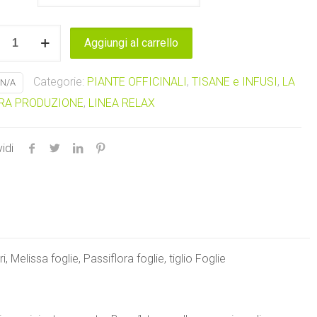
a
Aggiungi al carrello
atorio
Categorie:
PIANTE OFFICINALI
,
TISANE e INFUSI
,
LA
N/A
e
RA PRODUZIONE
,
LINEA RELAX
tà
idi
 Melissa foglie, Passiflora foglie, tiglio Foglie