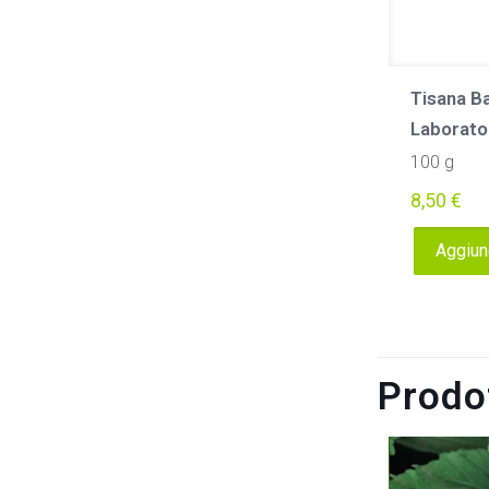
Tisana B
Laborato
100 g
8,50
€
Aggiung
Prodot