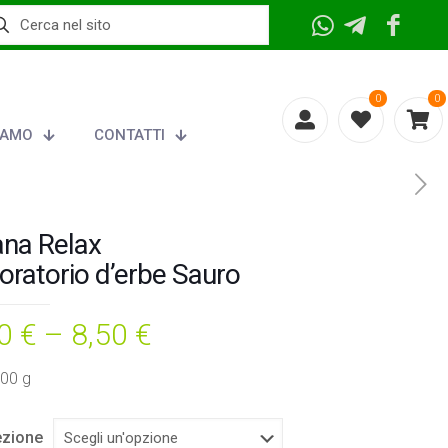
0
0
IAMO
CONTATTI
ana Relax
oratorio d’erbe Sauro
50
€
–
8,50
€
100 g
zione