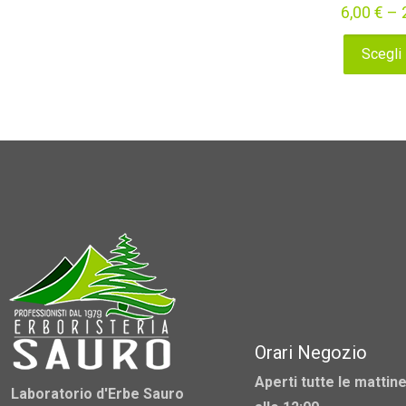
6,00
€
–
Scegli
Questo
prodotto
ha
più
varianti.
Le
opzioni
possono
essere
scelte
nella
pagina
Orari Negozio
del
Aperti tutte le mattine
Laboratorio d'Erbe Sauro
prodotto