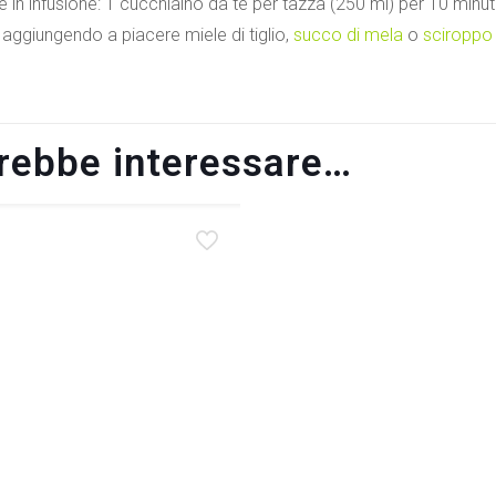
 in infusione: 1 cucchiaino da tè per tazza (250 ml) per 10 minut
 aggiungendo a piacere miele di tiglio,
succo di mela
o
sciroppo
trebbe interessare…