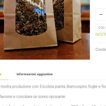
Tisan
Relax
Labor
COD:
d'erb
NOST
Sauro
quanti
Condiv
e
Informazioni aggiuntive
 nostra produzione con: Escolzia pianta, Biancospino foglie e fiori,
 favorire e conciliare un sonno riposante