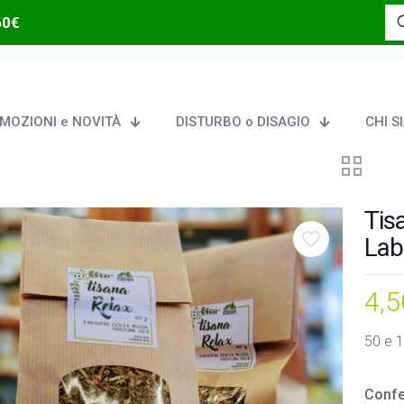
60€
MOZIONI e NOVITÀ
DISTURBO o DISAGIO
CHI S
Tis
Lab
4,
50 e 
Confe