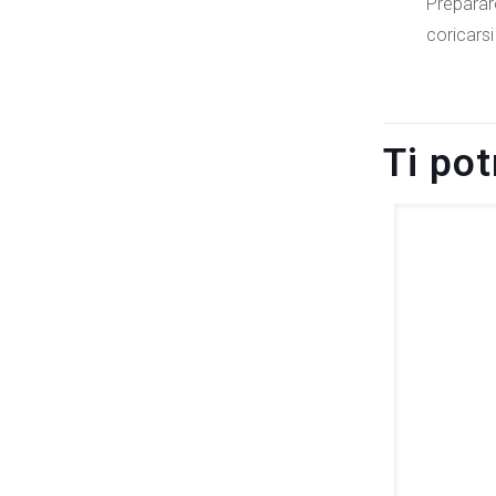
Preparare
coricarsi
Ti po