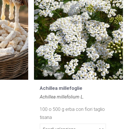
Achillea millefoglie
Achillea millefolium L.
100 o 500 g erba con fiori taglio
tisana