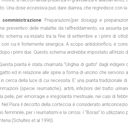
 feto. Una dose eccessiva può dare diarrea, che regredisce con la
i somministrazione
: Preparazioni:(per dosaggi e preparazio
me preventivo delle malattie da raffreddamento, va assunta per 
o schema va iniziato tra la fine di settembre e i primi di ott
, con cui è fortemente sinergica. A scopo antidolorifico, è consi
i dopo i primi due. Questo schema andrebbe impostato all’inizio d
 Questa pianta è stata chiamata “Unghia di gatto” dagli indigeni
 gatto ed in relazione alle spine a forma di uncino che servono a
, in cerca della luce di cui necessita. E’ una pianta tradizionale di
mmazioni (specie reumatiche), artriti, infezioni del tratto urinar
lla pelle, per emorragie e irregolarità mestruale, nei casi di 
Nel Piura il decotto della corteccia è considerato anticoncezio
rio femminile, per i reumatismi e la cirrosi. I “Boras” lo utilizzan
nteria (Schultes et al 1990).