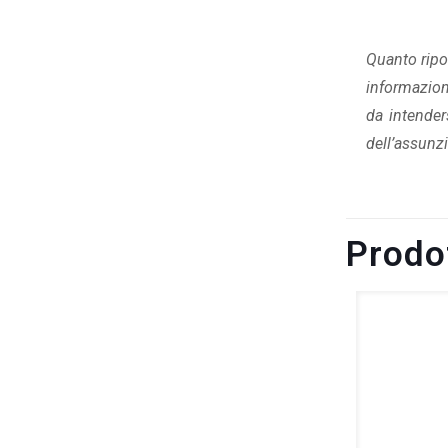
Quanto ripor
informazioni
da intender
dell’assunzi
Prodot