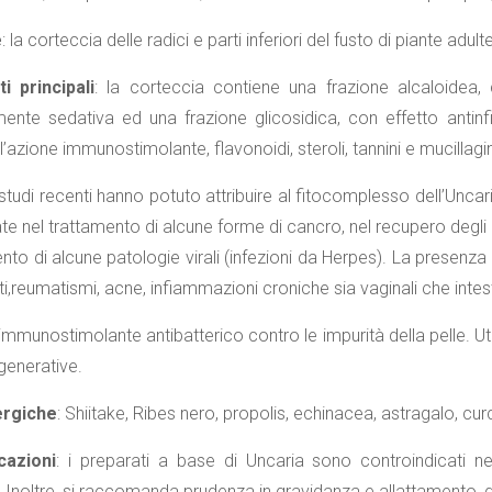
e
: la corteccia delle radici e parti inferiori del fusto di piante adult
 principali
: la corteccia contiene una frazione alcaloidea, 
ente sedativa ed una frazione glicosidica, con effetto antinf
ll’azione immunostimolante, flavonoidi, steroli, tannini e mucillagin
 studi recenti hanno potuto attribuire al fitocomplesso dell’Unc
zate nel trattamento di alcune forme di cancro, nel recupero degli 
nto di alcune patologie virali (infezioni da Herpes). La presenza 
triti,reumatismi, acne, infiammazioni croniche sia vaginali che intes
immunostimolante antibatterico contro le impurità della pelle. Uti
generative.
ergiche
: Shiitake, Ribes nero, propolis, echinacea, astragalo, cu
cazioni
: i preparati a base di Uncaria sono controindicati nell
. Inoltre, si raccomanda prudenza in gravidanza e allattamento,