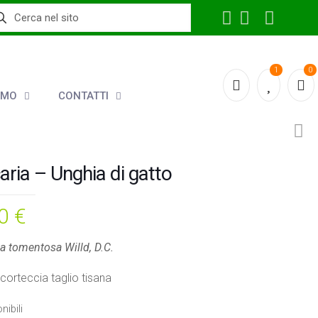
1
0
AMO
CONTATTI
aria – Unghia di gatto
50
€
a tomentosa Willd, D.C.
corteccia taglio tisana
nibili