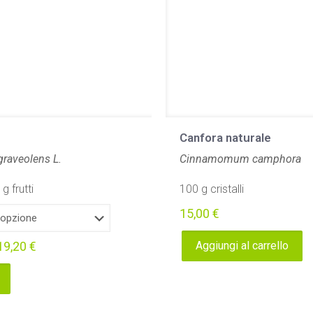
Canfora naturale
raveolens L.
Cinnamomum camphora
g frutti
100 g cristalli
15,00
€
19,20
€
Aggiungi al carrello