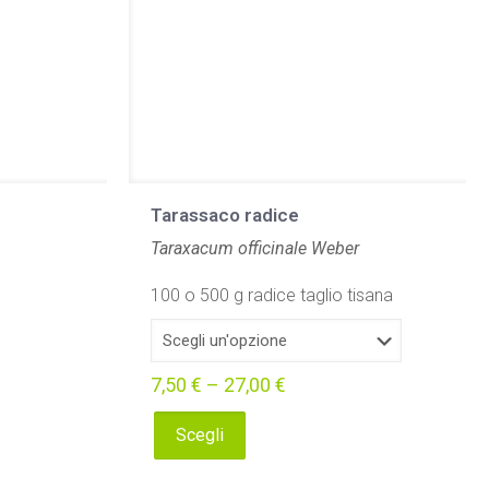
Tarassaco radice
Taraxacum officinale Weber
100 o 500 g radice taglio tisana
7,50
€
–
27,00
€
Scegli
Questo
prodotto