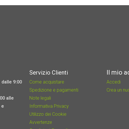
Il mio 
Servizio Clienti
 dalle 9:00
Come acquistare
Accedi
Spedizione e pagamenti
Crea un n
00 alle
Note legali
 e
Informativa Privacy
Utilizzo dei Cookie
Avvertenze