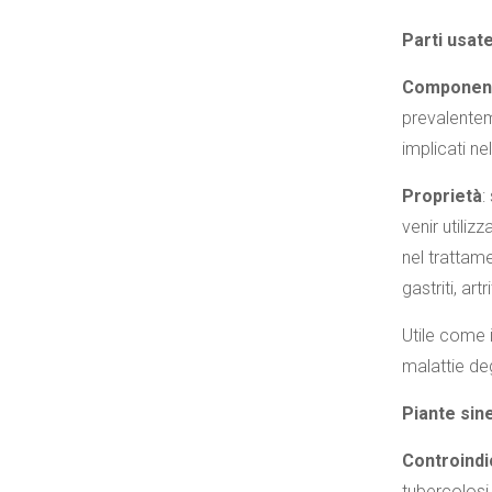
Parti usat
Componenti
prevalentem
implicati ne
Proprietà
:
venir utiliz
nel trattame
gastriti, ar
Utile come 
malattie de
Piante sin
Controindi
tubercolosi