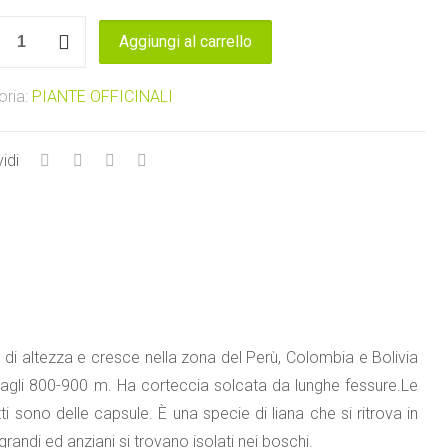
ia
Aggiungi al carrello
a
oria:
PIANTE OFFICINALI
idi
tà
di altezza e cresce nella zona del Perù, Colombia e Bolivia
o agli 800-900 m. Ha corteccia solcata da lunghe fessure.Le
tti sono delle capsule. È una specie di liana che si ritrova in
randi ed anziani si trovano isolati nei boschi.