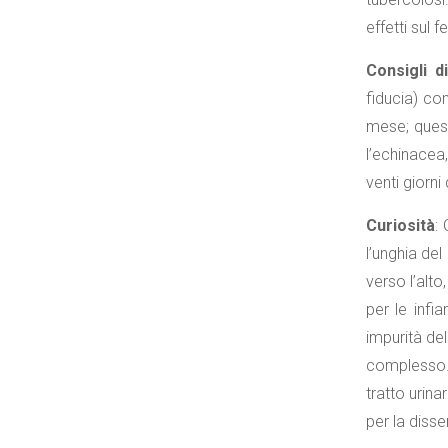
effetti sul
Consigli d
fiducia) co
mese; quest
l’echinacea
venti giorn
Curiosità
:
l’unghia del
verso l’alto
per le infia
impurità de
complesso. 
tratto urina
per la disse