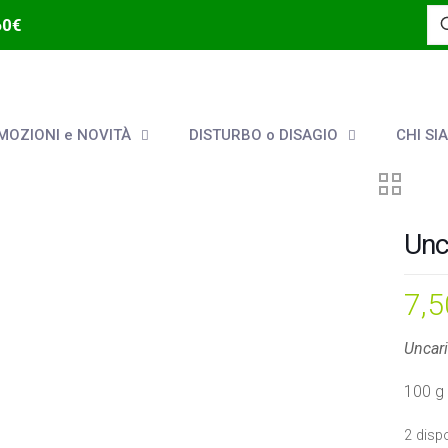
60€
OZIONI e NOVITÀ
DISTURBO o DISAGIO
CHI SI
Unc
7,
Uncari
100 g 
2 dispo