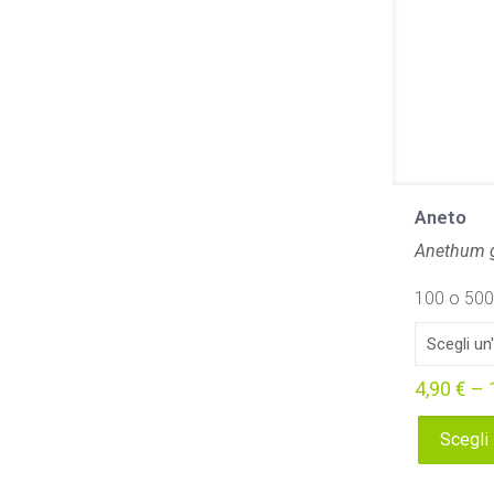
Aneto
Anethum g
100 o 500 
4,90
€
–
Scegli
Questo
prodotto