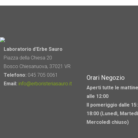
ha
più
varianti.
Le
opzioni
possono
Laboratorio d'Erbe Sauro
essere
Piazza della Chiesa 20
scelte
Bosco Chiesanuova, 37021 VR
nella
Telefono:
045 705 0061
Orari Negozio
pagina
Email:
info@erboristeriasauro.it
Aperti tutte le mattine
del
alle 12:00
prodotto
Il pomeriggio dalle 15:
18:00 (Lunedì, Martedì
Mercoledì chiuso)