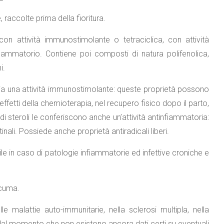
e, raccolte prima della fioritura.
con attività immunostimolante o tetraciclica, con attività
iammatorio. Contiene poi composti di natura polifenolica,
i.
aria una attività immunostimolante: queste proprietà possono
effetti della chemioterapia, nel recupero fisico dopo il parto,
di steroli le conferiscono anche un’attività antinfiammatoria:
tinali. Possiede anche proprietà antiradicali liberi.
le in caso di patologie infiammatorie ed infettive croniche e
rcuma.
e malattie auto-immunitarie, nella sclerosi multipla, nella
 dal momento che non esistono ancora dati certi su eventuali