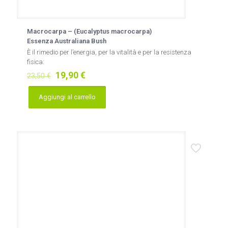
Macrocarpa – (Eucalyptus macrocarpa)
Essenza Australiana Bush
È il rimedio per l’energia, per la vitalità e per la resistenza
fisica:
Il
Il
19,90
€
23,50
€
prezzo
prezzo
originale
attuale
Aggiungi al carrello
era:
è:
23,50 €.
19,90 €.