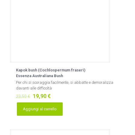
Kapok bush (Cochlospermum fraseri)
Essenza Australiana Bush
Per chi si scoraggia facilmente, si abbatte e demoralizza
davanti alle difficoltà
Il
Il
19,90
€
23,50
€
prezzo
prezzo
originale
attuale
Aggiungi al carrello
era:
è:
23,50 €.
19,90 €.