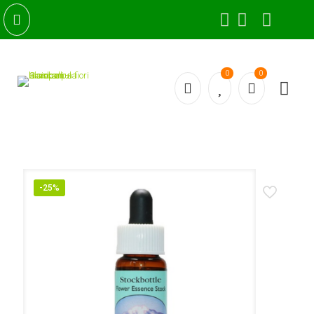
0
0
-25%