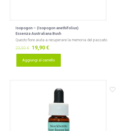
Isopogon – (Isopogon anethifolius)
Essenza Australiana Bush
Questo fiore aiuta a recuperare la memoria del passato.
Il
Il
19,90
€
23,50
€
prezzo
prezzo
originale
attuale
Aggiungi al carrello
era:
è:
23,50 €.
19,90 €.