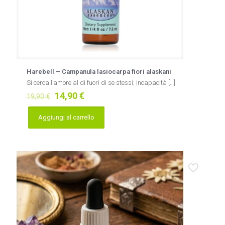
Harebell – Campanula lasiocarpa fiori alaskani
Si cerca l’amore al di fuori di se stessi; incapacità
[…]
Il
Il
14,90
€
19,90
€
prezzo
prezzo
originale
attuale
Aggiungi al carrello
era:
è:
19,90 €.
14,90 €.