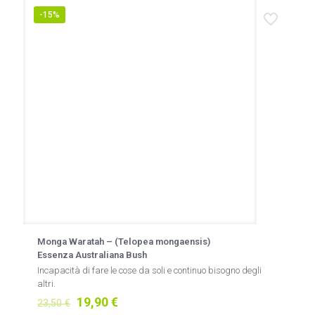
-15%
Monga Waratah – (Telopea mongaensis)
Essenza Australiana Bush
Incapacità di fare le cose da soli e continuo bisogno degli
altri.
Il
Il
19,90
€
23,50
€
prezzo
prezzo