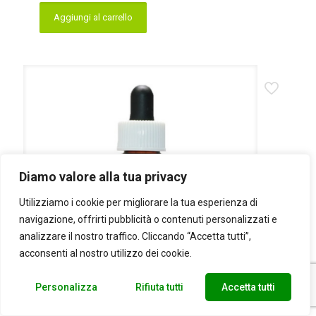
originale
attuale
Aggiungi al carrello
era:
è:
23,50 €.
19,90 €.
Diamo valore alla tua privacy
Utilizziamo i cookie per migliorare la tua esperienza di
navigazione, offrirti pubblicità o contenuti personalizzati e
analizzare il nostro traffico. Cliccando “Accetta tutti”,
acconsenti al nostro utilizzo dei cookie.
Personalizza
Rifiuta tutti
Accetta tutti
Monkshood Fiori Alaskani SOLO DILUIZIONE