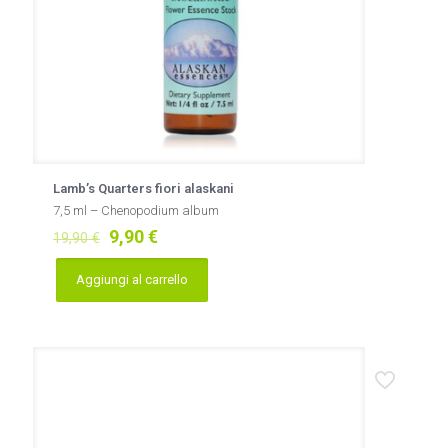
Lamb’s Quarters fiori alaskani
7,5 ml – Chenopodium album
Il
Il
9,90
€
19,90
€
prezzo
prezzo
originale
attuale
Aggiungi al carrello
era:
è:
19,90 €.
9,90 €.