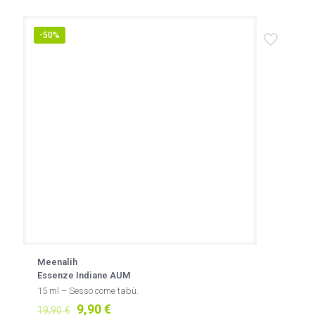
-50%
Meenalih
Essenze Indiane AUM
15 ml – Sesso come tabù.
Il
Il
9,90
€
19,90
€