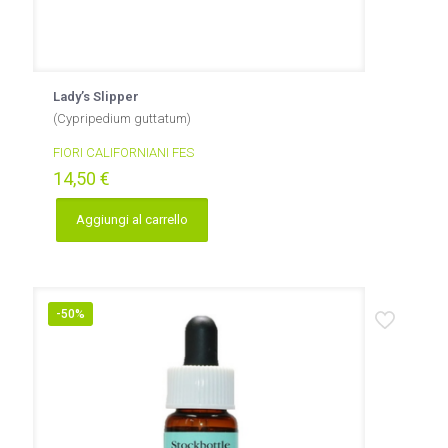
Lady’s Slipper
(Cypripedium guttatum)
FIORI CALIFORNIANI FES
14,50
€
Aggiungi al carrello
-50%