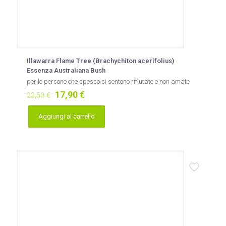
Illawarra Flame Tree (Brachychiton acerifolius)
Essenza Australiana Bush
per le persone che spesso si sentono rifiutate e non amate
Il
Il
17,90
€
23,50
€
prezzo
prezzo
originale
attuale
Aggiungi al carrello
era:
è:
23,50 €.
17,90 €.